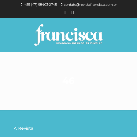
+55 (47) 98403-2745
contato@revistafrancisca.com.br
46
A Revista