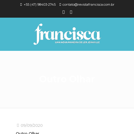
+55 (47) 98403-2745
contato@revistafrancisca.com.br
Outro Olhar
09/09/2020
Outro Olhar