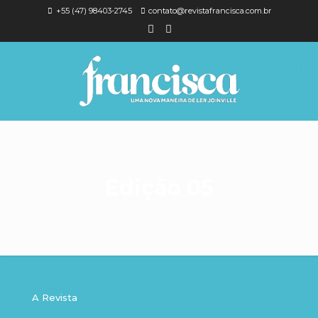
+55 (47) 98403-2745
contato@revistafrancisca.com.br
Edição 05
A Revista