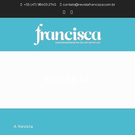
+55 (47) 98403-2745
contato@revistafrancisca.com.br
Edição 14
A Revista