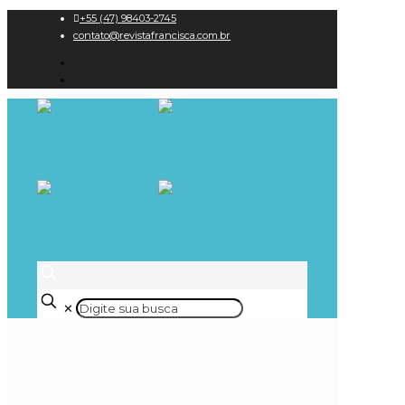
+55 (47) 98403-2745
contato@revistafrancisca.com.br
✕