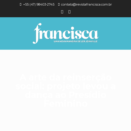
+55 (47) 98403-2745
contato@revistafrancisca.com.br
A arte da reinserção
social: projeto levou a
dança ao Presídio
Feminino