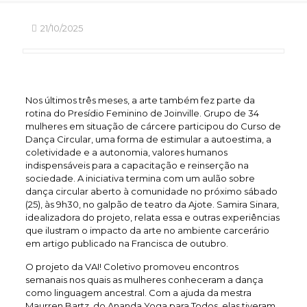
21/10/2025
Nos últimos três meses, a arte também fez parte da
rotina do Presídio Feminino de Joinville. Grupo de 34
mulheres em situação de cárcere participou do Curso de
Dança Circular, uma forma de estimular a autoestima, a
coletividade e a autonomia, valores humanos
indispensáveis para a capacitação e reinserção na
sociedade. A iniciativa termina com um aulão sobre
dança circular aberto à comunidade no próximo sábado
(25), às 9h30, no galpão de teatro da Ajote. Samira Sinara,
idealizadora do projeto, relata essa e outras experiências
que ilustram o impacto da arte no ambiente carcerário
em artigo publicado na Francisca de outubro.
O projeto da VAI! Coletivo promoveu encontros
semanais nos quais as mulheres conheceram a dança
como linguagem ancestral. Com a ajuda da mestra
Maurren Bartz, do Ananda Yoga para Todos, elas tiveram