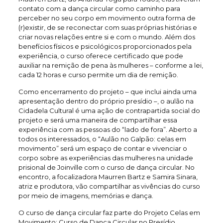
contato com a dança circular como caminho para
perceber no seu corpo em movimento outra forma de
(r)existir, de se reconectar com suas próprias histórias e
criar novas relações entre si e com o mundo. Além dos
benefícios físicos e psicológicos proporcionados pela
experiência, o curso oferece certificado que pode
auxiliar na remição de pena às mulheres – conforme a lei,
cada 12 horas e curso permite um dia de remição.
Como encerramento do projeto – que inclui ainda uma
apresentação dentro do próprio presídio –, o aulão na
Cidadela Cultural é uma ação de contrapartida social do
projeto e será uma maneira de compartilhar essa
experiência com as pessoas do “lado de fora”. Aberto a
todos os interessados, o “Aulão no Galpão: celas em
movimento” será um espaço de contar e vivenciar o
corpo sobre as experiências das mulheres na unidade
prisional de Joinville com o curso de dança circular. No
encontro, a focalizadora Maurren Bartz e Samira Sinara,
atriz e produtora, vão compartilhar as vivências do curso
por meio de imagens, memórias e dança.
O curso de dança circular faz parte do Projeto Celas em
Movimento: Curso de Dança Circular no Presídio