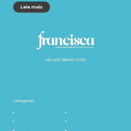
Leia mais
+55 (47) 98403-2745
Categorias
Destaque
Outro Olhar
Política
Saúde
Infraestrutura
Tecnologia