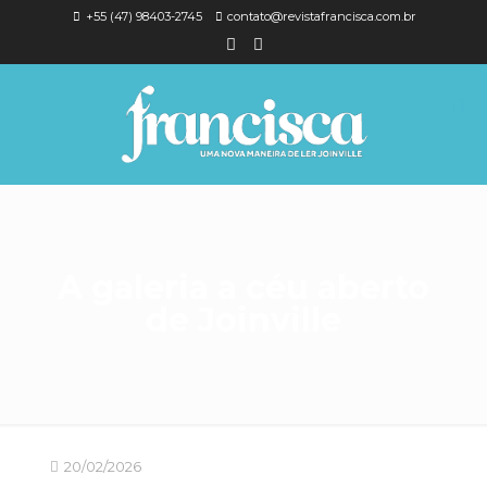
+55 (47) 98403-2745
contato@revistafrancisca.com.br
A galeria a céu aberto
de Joinville
20/02/2026