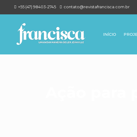
+55 (47) 98403-2745
contato@revistafrancisca.com.br
INÍCIO
PROJ
Ação para 