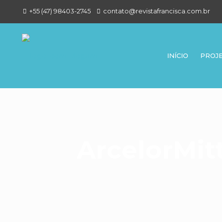
+55 (47) 98403-2745
contato@revistafrancisca.com.br
INÍCIO
PROJ
ArcelorMit