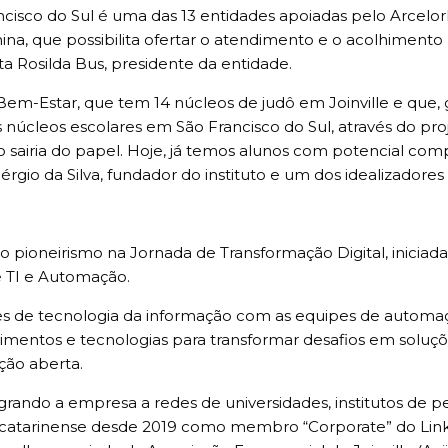
co do Sul é uma das 13 entidades apoiadas pelo ArcelorMit
na, que possibilita ofertar o atendimento e o acolhimento
 Rosilda Bus, presidente da entidade.
Bem-Estar, que tem 14 núcleos de judô em Joinville e que, g
núcleos escolares em São Francisco do Sul, através do pr
o sairia do papel. Hoje, já temos alunos com potencial comp
rgio da Silva, fundador do instituto e um dos idealizadores
pioneirismo na Jornada de Transformação Digital, iniciada
 TI e Automação.
pes de tecnologia da informação com as equipes de automaç
imentos e tecnologias para transformar desafios em soluçõ
ação aberta.
ando a empresa a redes de universidades, institutos de pe
catarinense desde 2019 como membro “Corporate” do Linkl