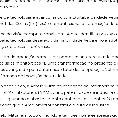
lle, associada da Associação Empresarial de Joinville (Aci
 Joinville.
e de tecnologia e avanço na cultura Digital, a Unidade Vega
nternet das Coisas (IoT), visão computacional e automação de 
ema de visão computacional com IA que identifica pessoas
Safe, tecnologia desenvolvida na Unidade Vega e hoje ado
nça de pessoas próximas.
jeto de operação remota de pontes rolantes, retirando op
de salas monitoradas. “É uma transformação no presente e
mos avançando para automação total desta operação”, afir
 a Jornada de Inovação da Unidade.
 Unidade Vega, a ArcelorMittal foi reconhecida internacio
f Manufacturers (NAM), principal entidade da indústria dos E
, assegurando o abastecimento contínuo aos clientes. O pr
com que a ArcelorMittal constrói o futuro da indústria.
lorMittal em todo o mundo e também para empresas que est