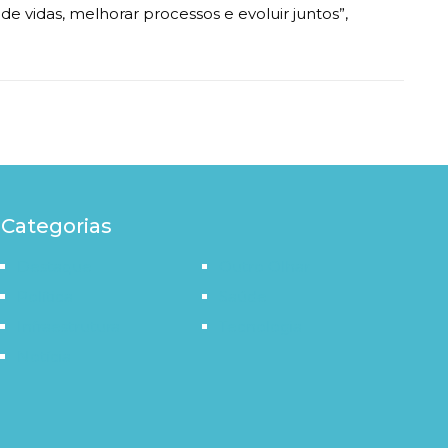
de vidas, melhorar processos e evoluir juntos”,
Categorias
Destaque
Outro Olhar
Política
Saúde
Infraestrutura
Tecnologia
Notícia