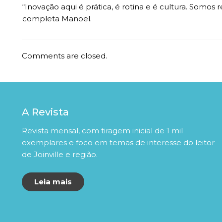
“Inovação aqui é prática, é rotina e é cultura. Somos
completa Manoel.
Comments are closed.
A Revista
Revista mensal, com tiragem inicial de 1 mil
exemplares e foco em temas de interesse do leitor
de Joinville e região.
Leia mais