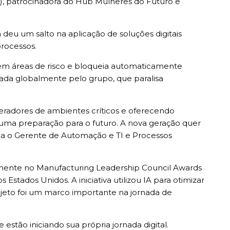
j), patrocinadora do Hub Mulheres do Futuro e
 deu um salto na aplicação de soluções digitais
processos.
 em áreas de risco e bloqueia automaticamente
tada globalmente pelo grupo, que paralisa
eradores de ambientes críticos e oferecendo
 uma preparação para o futuro. A nova geração quer
ma o Gerente de Automação e TI e Processos
nalmente no Manufacturing Leadership Council Awards
stados Unidos. A iniciativa utilizou IA para otimizar
ojeto foi um marco importante na jornada de
ão iniciando sua própria jornada digital.