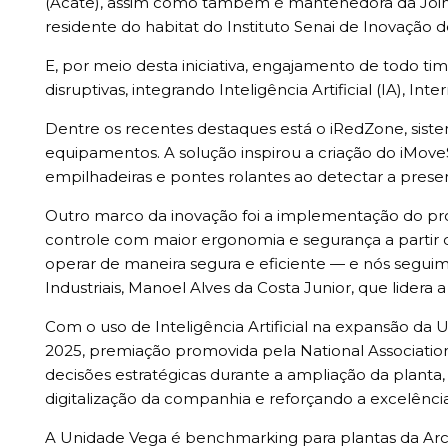
(Acate), assim como também é mantenedora da Join.va
residente do habitat do Instituto Senai de Inovação de
E, por meio desta iniciativa, engajamento de todo tim
disruptivas, integrando Inteligência Artificial (IA), I
Dentre os recentes destaques está o iRedZone, sist
equipamentos. A solução inspirou a criação do iMove
empilhadeiras e pontes rolantes ao detectar a prese
Outro marco da inovação foi a implementação do pro
controle com maior ergonomia e segurança a partir 
operar de maneira segura e eficiente — e nós segui
Industriais, Manoel Alves da Costa Junior, que lidera
Com o uso de Inteligência Artificial na expansão da
2025, premiação promovida pela National Association o
decisões estratégicas durante a ampliação da planta
digitalização da companhia e reforçando a excelência 
A Unidade Vega é benchmarking para plantas da Arce