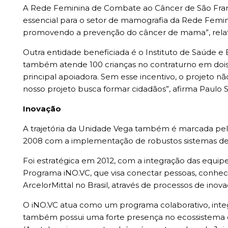
A Rede Feminina de Combate ao Câncer de São Francis
essencial para o setor de mamografia da Rede Femini
promovendo a prevenção do câncer de mama”, relata
Outra entidade beneficiada é o Instituto de Saúde e 
também atende 100 crianças no contraturno em dois 
principal apoiadora. Sem esse incentivo, o projeto nã
nosso projeto busca formar cidadãos”, afirma Paulo Sé
Inovação
A trajetória da Unidade Vega também é marcada pelo 
2008 com a implementação de robustos sistemas de
Foi estratégica em 2012, com a integração das equi
Programa iNO.VC, que visa conectar pessoas, conhec
ArcelorMittal no Brasil, através de processos de inov
O iNO.VC atua como um programa colaborativo, integr
também possui uma forte presença no ecossistema 