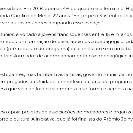
rsidade. Em 2018, apenas 4% do quadro era feminino. Hoj
nda Carolina de Mello, 22 anos: “Entrei pelo Sustentabilidad
 e ver outras mulheres ocupando esse espaço.”
ior, é voltado a jovens francisquenses entre 15 e 17 anos
e cedo com formação de base, apoio psicopedagógico, cida
dio (pré-requisito do programa) ou concluíam sem uma bas
 transformador de acompanhamento psicopedagógico individu
estudantes, mas também as famílias, governo municipal, 
s empregados da Unidade, um reflexo da força do programa
 que veio de fora para empresa que forma e acredita nas
sa apoia projetos de associações de moradores e organizaç
te e cultura. A iniciativa, que já foi finalista do Prêmio Jo