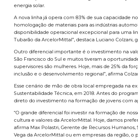
energia solar.
A nova linha já opera com 83% de sua capacidade no
homologação de materiais para as indústrias automob
disponibilidade operacional excepcional para uma l
Tubarão da ArcelorMittal”, destaca Luciano Colzani,
Outro diferencial importante é o investimento na val
São Francisco do Sul e muitos tiveram a oportunidad
supervisores são mulheres. Hoje, mais de 25% da for
inclusão e o desenvolvimento regional”, afirma Colzan
Esse cenário de mão de obra local empregada na exp
Sustentabilidade Técnica, em 2018. Antes do progra
direto do investimento na formação de jovens com a
“O grande diferencial foi investir na formação de n
cultura e valores da ArcelorMittal. Hoje, damos pr
afirma Max Polastri, Gerente de Recursos Humanos,
Vega da ArcelorMittal ou em empresas da região, o p