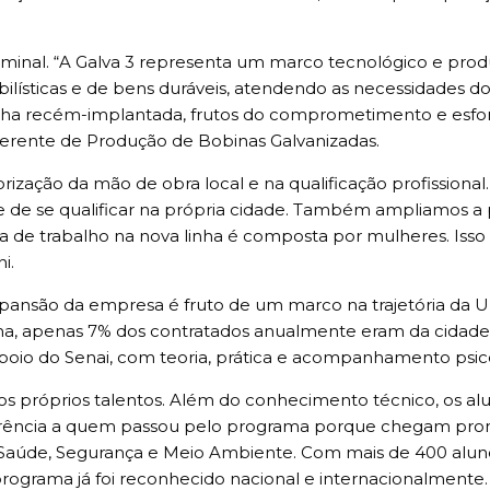
minal. “A Galva 3 representa um marco tecnológico e produ
ilísticas e de bens duráveis, atendendo as necessidades d
inha recém-implantada, frutos do comprometimento e esfor
 gerente de Produção de Bobinas Galvanizadas.
orização da mão de obra local e na qualificação profissiona
e de se qualificar na própria cidade. Também ampliamos a p
ça de trabalho na nova linha é composta por mulheres. Iss
i.
ansão da empresa é fruto de um marco na trajetória da U
ma, apenas 7% dos contratados anualmente eram da cidade.
poio do Senai, com teoria, prática e acompanhamento psico
ossos próprios talentos. Além do conhecimento técnico, os
eferência a quem passou pelo programa porque chegam pron
 Saúde, Segurança e Meio Ambiente. Com mais de 400 alun
rograma já foi reconhecido nacional e internacionalmente.