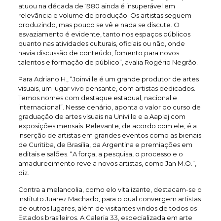
atuou na década de 1980 ainda é insuperável em
relevância e volume de produção. Os artistas seguem
produzindo, mas pouco se vê e nada se discute. O
esvaziamento é evidente, tanto nos espaços públicos
quanto nas atividades culturais, oficiais ou não, onde
havia discussão de conteúdo, fomento para novos
talentos e formação de público”, avalia Rogério Negrão.
Para Adriano H., “Joinville é um grande produtor de artes
visuais, um lugar vivo pensante, com artistas dedicados.
Temos nomes com destaque estadual, nacional e
internacional”. Nesse cenário, aponta o valor do curso de
graduação de artes visuais na Univille e a Aaplaj com
exposições mensais. Relevante, de acordo com ele, é a
inserção de artistas em grandes eventos como as bienais
de Curitiba, de Brasília, da Argentina e premiações em
editais e salões. “A força, a pesquisa, o processo e o
amadurecimento revela novos artistas, como Jan M.O.”,
diz.
Contra a melancolia, como elo vitalizante, destacam-se o
Instituto Juarez Machado, para o qual convergem artistas
de outros lugares, além de visitantes vindos de todos os
Estados brasileiros. A Galeria 33, especializada em arte