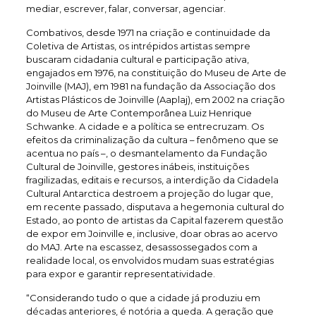
mediar, escrever, falar, conversar, agenciar.
Combativos, desde 1971 na criação e continuidade da
Coletiva de Artistas, os intrépidos artistas sempre
buscaram cidadania cultural e participação ativa,
engajados em 1976, na constituição do Museu de Arte de
Joinville (MAJ), em 1981 na fundação da Associação dos
Artistas Plásticos de Joinville (Aaplaj), em 2002 na criação
do Museu de Arte Contemporânea Luiz Henrique
Schwanke. A cidade e a política se entrecruzam. Os
efeitos da criminalização da cultura – fenômeno que se
acentua no país –, o desmantelamento da Fundação
Cultural de Joinville, gestores inábeis, instituições
fragilizadas, editais e recursos, a interdição da Cidadela
Cultural Antarctica destroem a projeção do lugar que,
em recente passado, disputava a hegemonia cultural do
Estado, ao ponto de artistas da Capital fazerem questão
de expor em Joinville e, inclusive, doar obras ao acervo
do MAJ. Arte na escassez, desassossegados com a
realidade local, os envolvidos mudam suas estratégias
para expor e garantir representatividade.
“Considerando tudo o que a cidade já produziu em
décadas anteriores, é notória a queda. A geração que