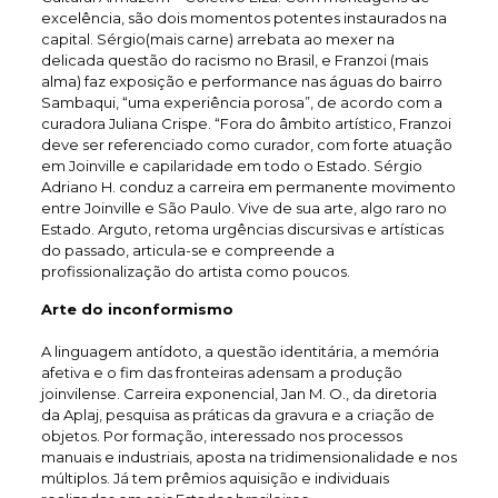
excelência, são dois momentos potentes instaurados na
capital. Sérgio(mais carne) arrebata ao mexer na
delicada questão do racismo no Brasil, e Franzoi (mais
alma) faz exposição e performance nas águas do bairro
Sambaqui, “uma experiência porosa”, de acordo com a
curadora Juliana Crispe. “Fora do âmbito artístico, Franzoi
deve ser referenciado como curador, com forte atuação
em Joinville e capilaridade em todo o Estado. Sérgio
Adriano H. conduz a carreira em permanente movimento
entre Joinville e São Paulo. Vive de sua arte, algo raro no
Estado. Arguto, retoma urgências discursivas e artísticas
do passado, articula-se e compreende a
profissionalização do artista como poucos.
Arte do inconformismo
A linguagem antídoto, a questão identitária, a memória
afetiva e o fim das fronteiras adensam a produção
joinvilense. Carreira exponencial, Jan M. O., da diretoria
da Aplaj, pesquisa as práticas da gravura e a criação de
objetos. Por formação, interessado nos processos
manuais e industriais, aposta na tridimensionalidade e nos
múltiplos. Já tem prêmios aquisição e individuais