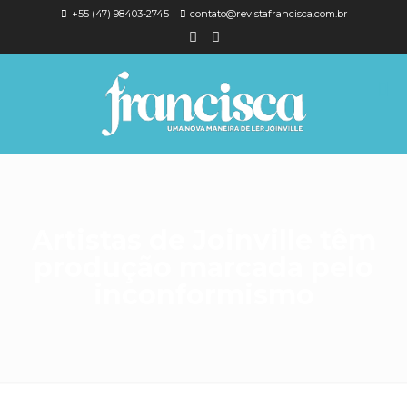
+55 (47) 98403-2745
contato@revistafrancisca.com.br
Artistas de Joinville têm
produção marcada pelo
inconformismo