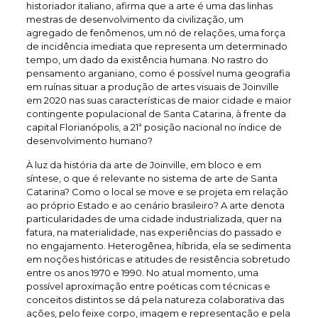
historiador italiano, afirma que a arte é uma das linhas
mestras de desenvolvimento da civilização, um
agregado de fenômenos, um nó de relações, uma força
de incidência imediata que representa um determinado
tempo, um dado da existência humana. No rastro do
pensamento arganiano, como é possível numa geografia
em ruínas situar a produção de artes visuais de Joinville
em 2020 nas suas características de maior cidade e maior
contingente populacional de Santa Catarina, à frente da
capital Florianópolis, a 21ª posição nacional no índice de
desenvolvimento humano?
À luz da história da arte de Joinville, em bloco e em
síntese, o que é relevante no sistema de arte de Santa
Catarina? Como o local se move e se projeta em relação
ao próprio Estado e ao cenário brasileiro? A arte denota
particularidades de uma cidade industrializada, quer na
fatura, na materialidade, nas experiências do passado e
no engajamento. Heterogênea, híbrida, ela se sedimenta
em noções históricas e atitudes de resistência sobretudo
entre os anos 1970 e 1990. No atual momento, uma
possível aproximação entre poéticas com técnicas e
conceitos distintos se dá pela natureza colaborativa das
ações, pelo feixe corpo, imagem e representação e pela