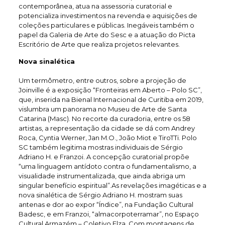
contemporânea, atua na assessoria curatorial e
potencializa investimentos na revenda e aquisições de
coleções particulares e públicas. Inegáveis também o
papel da Galeria de Arte do Sesc e a atuação do Picta
Escritório de Arte que realiza projetos relevantes.
Nova sinalética
Um termômetro, entre outros, sobre a projeção de
Joinville é a exposição “Fronteiras em Aberto – Polo SC”,
que, inserida na Bienal Internacional de Curitiba em 2019,
vislumbra um panorama no Museu de Arte de Santa
Catarina (Masc). No recorte da curadoria, entre os 58
artistas, a representação da cidade se dá com Andrey
Roca, Cyntia Werner, Jan M.O., João Miot e TiroTTi. Polo
SC também legitima mostras individuais de Sérgio
Adriano H. e Franzoi. A concepção curatorial propõe
“uma linguagem antídoto contra o fundamentalismo, a
visualidade instrumentalizada, que ainda abriga um
singular benefício espiritual”.As revelações imagéticas e a
nova sinalética de Sérgio Adriano H. mostram suas
antenas e dor ao expor “Índice”, na Fundação Cultural
Badesc, e em Franzoi, “almacorpoterramar”, no Espaço
Cultural Armazém – Coletivo Elza. Com montagens de