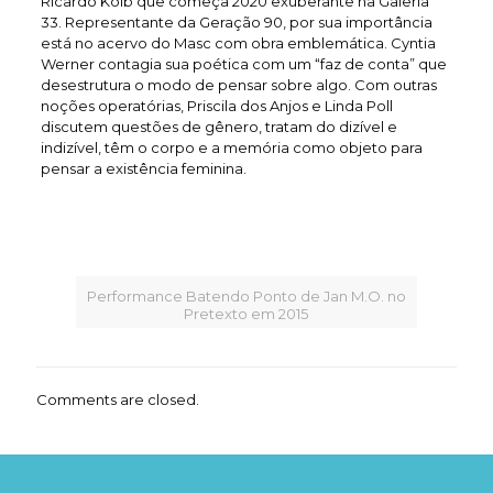
Ricardo Kolb que começa 2020 exuberante na Galeria
33. Representante da Geração 90, por sua importância
está no acervo do Masc com obra emblemática. Cyntia
Werner contagia sua poética com um “faz de conta” que
desestrutura o modo de pensar sobre algo. Com outras
noções operatórias, Priscila dos Anjos e Linda Poll
discutem questões de gênero, tratam do dizível e
indizível, têm o corpo e a memória como objeto para
pensar a existência feminina.
Performance Batendo Ponto de Jan M.O. no
Pretexto em 2015
Comments are closed.