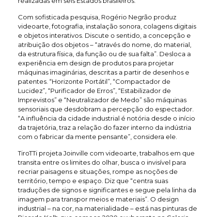
realizadas em seis Estados brasileiros.
Com sofisticada pesquisa, Rogério Negrão produz
videoarte, fotografia, instalação sonora, colagens digitais
e objetos interativos. Discute o sentido, a concepção e
atribuição dos objetos – “através do nome, do material,
da estrutura física, da função ou de sua falta”. Desloca a
experiência em design de produtos para projetar
máquinas imaginárias, descritas a partir de desenhos e
patentes. “Horizonte Portátil”, “Compactador de
Lucidez”, “Purificador de Erros”, “Estabilizador de
Imprevistos” e “Neutralizador de Medo” são máquinas
sensoriais que desdobram a percepção do espectador.
“A influência da cidade industrial é notória desde o início
da trajetória, traz a relação do fazer interno da indústria
com o fabricar da mente pensante”, considera ele.
TiroTTi projeta Joinville com videoarte, trabalhos em que
transita entre os limites do olhar, busca o invisível para
recriar paisagens e situações, rompe as noções de
território, tempo e espaço. Diz que “centra suas
traduções de signos e significantes e segue pela linha da
imagem para transpor meios e materiais”. O design
industrial – na cor, na materialidade – está nas pinturas de