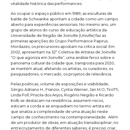
vitalidade histórica das performances.
Ao ocupar o espaço público em 1989, as esculturas de
balde de Schwanke apontam a cidade como um campo
aberto para experiências sensoriais. No mesmo ano, um
grupo de alunos do curso de educação artística da
Universidade de Região de Joinville (Univille) faz as
primeiras aparições do Grupo Performance Papirus.
Mordazes, os precursores apostam na crítica social. Em
2002, apresentam na 32ª Coletiva de Artistas de Joinville
“O que agoniza em Joinville”, uma análise feroz sobre o
panorama cultural da cidade que, transposta para 2020,
se mantém atual, afetando os artistas, os curadores, os
pesquisadores, o mercado, os projetos de relevância.
Pelas poéticas, volume de exposições e visibilidade,
Sérgio Adriano H., Franzoi, Cyntia Werner, Jan M.O, TiroTTi,
Linda Poll, Priscila dos Anjos, Rogério Negrão e Ricardo
Kolb se destacam na resistência, assumem riscos,
esticam a corda e se enquadram no termo artista etc
que sinaliza a complexidade de uma atuação neste
campo de conhecimento na contemporaneidade. Além
de um produtor de obras, em atuação transdisciplinar, no
entrecruzamento de diferentes saberes, é preciso criar,