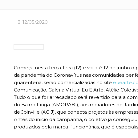
12/05/2020
Começa nesta terça-feira (12) e vai até 12 de junho o 
da pandemia do Coronavírus nas comunidades perifér
quarentena, serão comercializadas no site
euearte.c
Comunicação, Galeria Virtual Eu E Arte, Atêlie Coletiv
Tudo o que for arrecadado será revertido para a com
do Bairro Itinga (AMORABI), aos moradores do Jardim 
de Joinville (ACIJ), que conecta projetos às empresas
Antes do início da campanha, o coletivo já consegui
produzidos pela marca Funcionárias, que é especialist