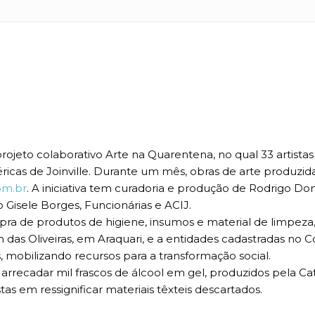
projeto colaborativo Arte na Quarentena, no qual 33 artistas
icas de Joinville. Durante um mês, obras de arte produzid
om.br
. A iniciativa tem curadoria e produção de Rodrigo 
o Gisele Borges, Funcionárias e ACIJ.
pra de produtos de higiene, insumos e material de limpez
das Oliveiras, em Araquari, e a entidades cadastradas no C
, mobilizando recursos para a transformação social.
u arrecadar mil frascos de álcool em gel, produzidos pela 
as em ressignificar materiais têxteis descartados.