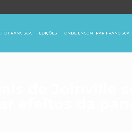
ETO FRANCISCA
EDIÇÕES
ONDE ENCONTRAR FRANCISCA
uais de Joinville
ar efeitos da pa