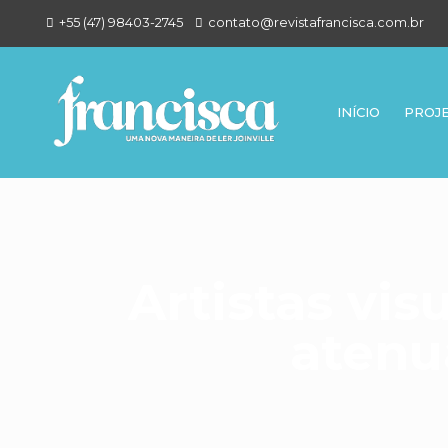
+55 (47) 98403-2745
contato@revistafrancisca.com.br
INÍCIO
PROJ
Artistas vis
atenu