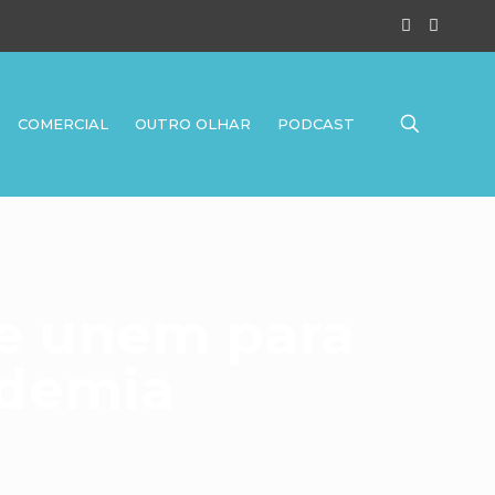
COMERCIAL
OUTRO OLHAR
PODCAST
 se unem para
ndemia