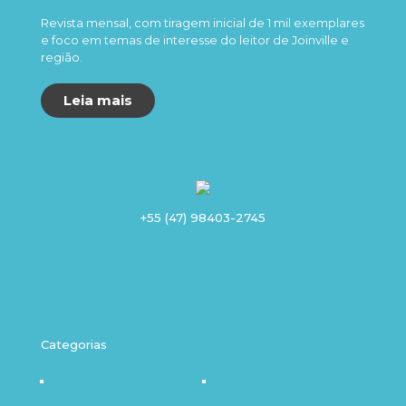
Revista mensal, com tiragem inicial de 1 mil exemplares
e foco em temas de interesse do leitor de Joinville e
região.
Leia mais
+55 (47) 98403-2745
Categorias
Destaque
Outro Olhar