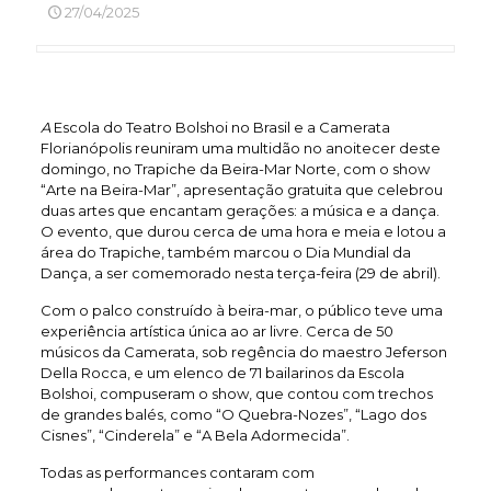
27/04/2025
A
Escola do Teatro Bolshoi no Brasil e a Camerata
Florianópolis reuniram uma multidão no anoitecer deste
domingo, no Trapiche da Beira-Mar Norte, com o show
“Arte na Beira-Mar”, apresentação gratuita que celebrou
duas artes que encantam gerações: a música e a dança.
O evento, que durou cerca de uma hora e meia e lotou a
área do Trapiche, também marcou o Dia Mundial da
Dança, a ser comemorado nesta terça-feira (29 de abril).
Com o palco construído à beira-mar, o público teve uma
experiência artística única ao ar livre. Cerca de 50
músicos da Camerata, sob regência do maestro Jeferson
Della Rocca, e um elenco de 71 bailarinos da Escola
Bolshoi, compuseram o show, que contou com trechos
de grandes balés, como “O Quebra-Nozes”, “Lago dos
Cisnes”, “Cinderela” e “A Bela Adormecida”.
Todas as performances contaram com