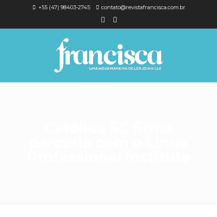
+55 (47) 98403-2745
contato@revistafrancisca.com.br
Católica SC firma
parceria com o Linux
Professional Institute