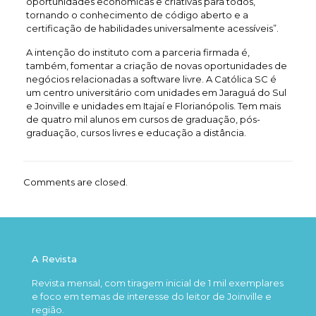
oportunidades econômicas e criativas para todos,
tornando o conhecimento de código aberto e a
certificação de habilidades universalmente acessíveis”.
A intenção do instituto com a parceria firmada é,
também, fomentar a criação de novas oportunidades de
negócios relacionadas a software livre. A Católica SC é
um centro universitário com unidades em Jaraguá do Sul
e Joinville e unidades em Itajaí e Florianópolis. Tem mais
de quatro mil alunos em cursos de graduação, pós-
graduação, cursos livres e educação a distância.
Comments are closed.
A Revista
Revista mensal, com tiragem inicial de 1 mil exemplares
e foco em temas de interesse do leitor de Joinville e
região.