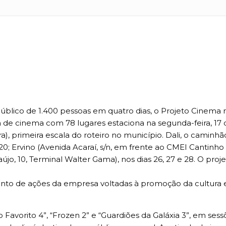
m público de 1.400 pessoas em quatro dias, o Projeto Cinema
a de cinema com 78 lugares estaciona na segunda-feira, 17 
ra), primeira escala do roteiro no município. Dali, o camin
0; Ervino (Avenida Acaraí, s/n, em frente ao CMEI Cantinho
, 10, Terminal Walter Gama), nos dias 26, 27 e 28. O proje
onjunto de ações da empresa voltadas à promoção da cultur
vorito 4”, “Frozen 2” e “Guardiões da Galáxia 3”, em sessõe