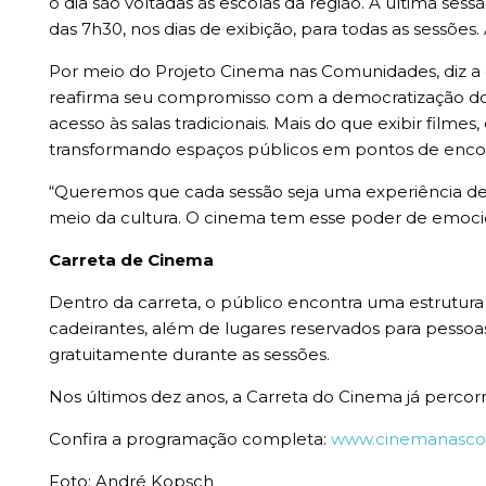
o dia são voltadas às escolas da região. A última sess
das 7h30, nos dias de exibição, para todas as sessões. 
Por meio do Projeto Cinema nas Comunidades, diz a g
reafirma seu compromisso com a democratização do
acesso às salas tradicionais. Mais do que exibir fi
transformando espaços públicos em pontos de encontr
“Queremos que cada sessão seja uma experiência de
meio da cultura. O cinema tem esse poder de emocio
Carreta de Cinema
Dentro da carreta, o público encontra uma estrutura
cadeirantes, além de lugares reservados para pessoas 
gratuitamente durante as sessões.
Nos últimos dez anos, a Carreta do Cinema já percor
Confira a programação completa:
www.cinemanasco
Foto: André Kopsch