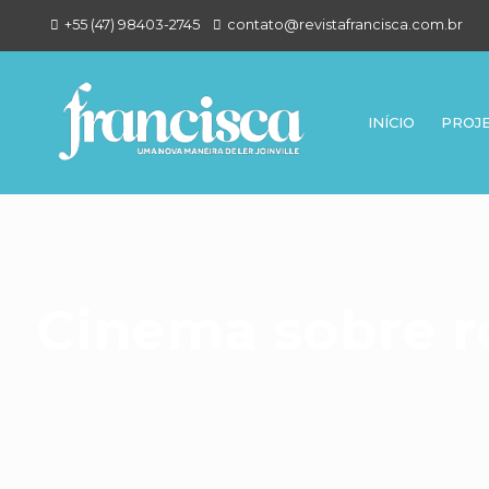
+55 (47) 98403-2745
contato@revistafrancisca.com.br
INÍCIO
PROJ
Cinema sobre r