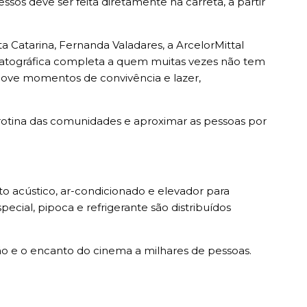
essos deve ser feita diretamente na carreta, a partir
 Catarina, Fernanda Valadares, a ArcelorMittal
atográfica completa a quem muitas vezes não tem
omove momentos de convivência e lazer,
otina das comunidades e aproximar as pessoas por
o acústico, ar-condicionado e elevador para
ecial, pipoca e refrigerante são distribuídos
são e o encanto do cinema a milhares de pessoas.