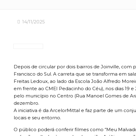
14/11/2025
Depois de circular por dois bairros de Joinville, co
Francisco do Sul. A carreta que se transforma em sal
Freitas Ledoux, ao lado da Escola João Alfredo Morei
em frente ao CMEI Pedacinho do Céu), nos dias 19 e 2
pelo município no Centro (Rua Manoel Gomes de Araújo
dezembro.
A iniciativa é da ArcelorMittal e faz parte de um c
locais e seu entorno.
O público poderá conferir filmes como “Meu Malvado Fa