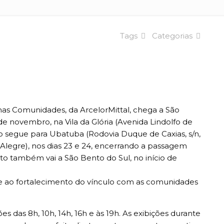
Tags
Categorias
 nas Comunidades, da ArcelorMittal, chega a São
de novembro, na Vila da Glória (Avenida Lindolfo de
hão segue para Ubatuba (Rodovia Duque de Caxias, s/n,
 Alegre), nos dias 23 e 24, encerrando a passagem
to também vai a São Bento do Sul, no início de
a e ao fortalecimento do vínculo com as comunidades
s das 8h, 10h, 14h, 16h e às 19h. As exibições durante