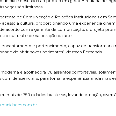
ão do dia é destinada ao público em geral. A retirada de ingr
As vagas são limitadas.
erente de Comunicação e Relações Institucionais em Santa
 acesso à cultura, proporcionando uma experiência cinem
lmes, de acordo com a gerente de comunicação, o projeto pr
o cultural e de valorização da arte.
 encantamento e pertencimento, capaz de transformar a r
nar e de abrir novos horizontes”, destaca Fernanda.
 moderna e acolhedora: 78 assentos confortáveis, isolament
com deficiência. E, para tornar a experiência ainda mais esp
reu mais de 750 cidades brasileiras, levando emoção, diver
munidades.com.br