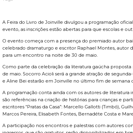
A Feira do Livro de Joinville divulgou a programação ofici
evento, as inscrições estão abertas para que escolas e out
O evento começa com a presença do premiado autor baiano 
celebrado dramaturgo e escritor Raphael Montes, autor da n
para um encontro na noite de 30 de maio.
Como parte da celebração da literatura gaúcha proposta p
de maio. Socorro Acioli será a grande atração de segunda-fe
e Aline Bei estarão em Joinville no último fim de semana d
A programação conta ainda com os autores de literatura i
são referências na criação de histórias para crianças e 
escritores “Pratas da Casa”: Marcello Gallotti (Timbó), Gu
Marcos Pereira, Elisabeth Fontes, Bernadéte Costa e Mare
A participação nos encontros e palestras com autores con
ingressos, que são gratuitos, serão disponibilizados em br