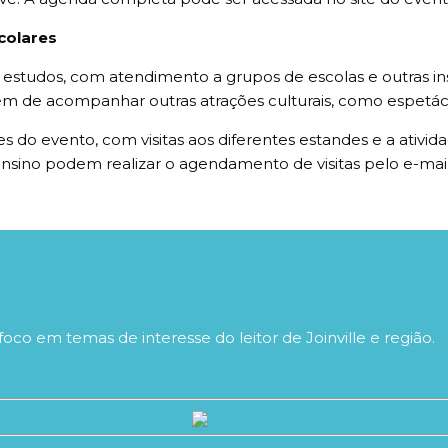
colares
de estudos, com atendimento a grupos de escolas e outras ins
ém de acompanhar outras atrações culturais, como espetácul
s do evento, com visitas aos diferentes estandes e a ativid
ensino podem realizar o agendamento de visitas pelo e-mai
foco em temas de interesse do leitor de Joinville e região.