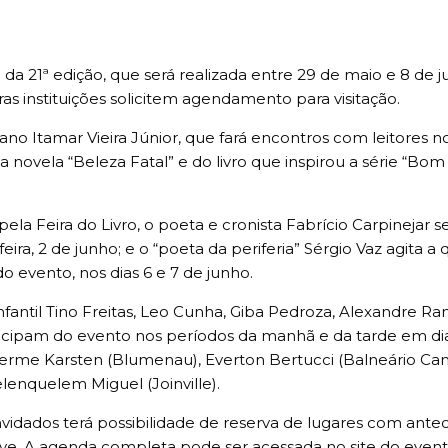
al da 21ª edição, que será realizada entre 29 de maio e 8 d
ras instituições solicitem agendamento para visitação.
Itamar Vieira Júnior, que fará encontros com leitores no 
ovela “Beleza Fatal” e do livro que inspirou a série “Bom D
ela Feira do Livro, o poeta e cronista Fabrício Carpinejar
ira, 2 de junho; e o “poeta da periferia” Sérgio Vaz agita a 
o evento, nos dias 6 e 7 de junho.
nfantil Tino Freitas, Leo Cunha, Giba Pedroza, Alexandre R
participam do evento nos períodos da manhã e da tarde em 
ilherme Karsten (Blumenau), Everton Bertucci (Balneário Camb
lenquelem Miguel (Joinville).
vidados terá possibilidade de reserva de lugares com antec
eve. A agenda completa pode ser acessada no site do evento,