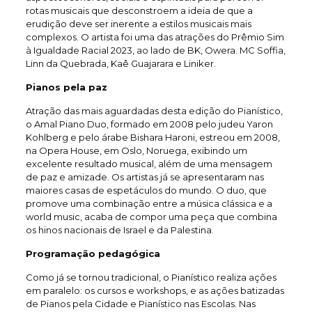
rotas musicais que desconstroem a ideia de que a
erudição deve ser inerente a estilos musicais mais
complexos. O artista foi uma das atrações do Prêmio Sim
à Igualdade Racial 2023, ao lado de BK, Owera. MC Soffia,
Linn da Quebrada, Kaê Guajarara e Liniker.
Pianos pela paz
Atração das mais aguardadas desta edição do Pianístico,
o Amal Piano Duo, formado em 2008 pelo judeu Yaron
Kohlberg e pelo árabe Bishara Haroni, estreou em 2008,
na Opera House, em Oslo, Noruega, exibindo um
excelente resultado musical, além de uma mensagem
de paz e amizade. Os artistas já se apresentaram nas
maiores casas de espetáculos do mundo. O duo, que
promove uma combinação entre a música clássica e a
world music, acaba de compor uma peça que combina
os hinos nacionais de Israel e da Palestina.
Programação pedagógica
Como já se tornou tradicional, o Pianístico realiza ações
em paralelo: os cursos e workshops, e as ações batizadas
de Pianos pela Cidade e Pianístico nas Escolas. Nas