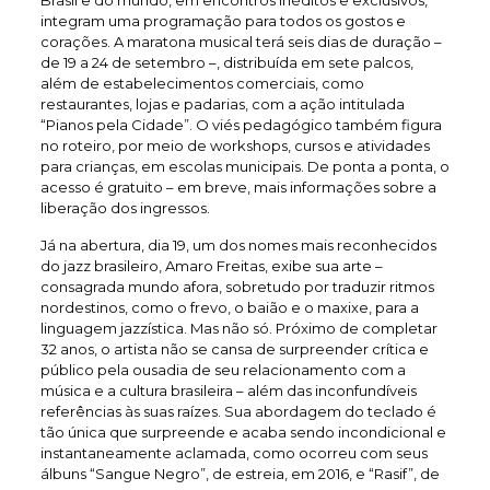
integram uma programação para todos os gostos e
corações. A maratona musical terá seis dias de duração –
de 19 a 24 de setembro –, distribuída em sete palcos,
além de estabelecimentos comerciais, como
restaurantes, lojas e padarias, com a ação intitulada
“Pianos pela Cidade”. O viés pedagógico também figura
no roteiro, por meio de workshops, cursos e atividades
para crianças, em escolas municipais. De ponta a ponta, o
acesso é gratuito – em breve, mais informações sobre a
liberação dos ingressos.
Já na abertura, dia 19, um dos nomes mais reconhecidos
do jazz brasileiro, Amaro Freitas, exibe sua arte –
consagrada mundo afora, sobretudo por traduzir ritmos
nordestinos, como o frevo, o baião e o maxixe, para a
linguagem jazzística. Mas não só. Próximo de completar
32 anos, o artista não se cansa de surpreender crítica e
público pela ousadia de seu relacionamento com a
música e a cultura brasileira – além das inconfundíveis
referências às suas raízes. Sua abordagem do teclado é
tão única que surpreende e acaba sendo incondicional e
instantaneamente aclamada, como ocorreu com seus
álbuns “Sangue Negro”, de estreia, em 2016, e “Rasif”, de