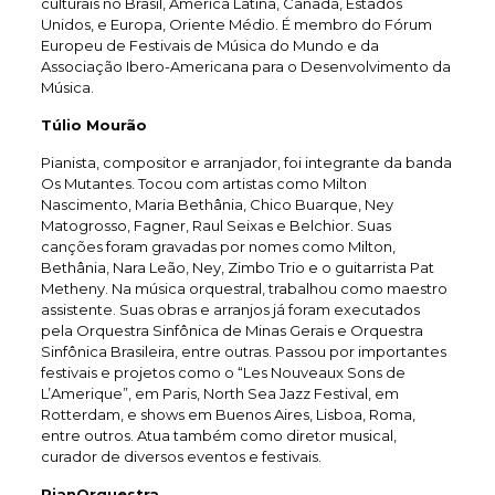
culturais no Brasil, América Latina, Canadá, Estados
Unidos, e Europa, Oriente Médio. É membro do Fórum
Europeu de Festivais de Música do Mundo e da
Associação Ibero-Americana para o Desenvolvimento da
Música.
Túlio Mourão
Pianista, compositor e arranjador, foi integrante da banda
Os Mutantes. Tocou com artistas como Milton
Nascimento, Maria Bethânia, Chico Buarque, Ney
Matogrosso, Fagner, Raul Seixas e Belchior. Suas
canções foram gravadas por nomes como Milton,
Bethânia, Nara Leão, Ney, Zimbo Trio e o guitarrista Pat
Metheny. Na música orquestral, trabalhou como maestro
assistente. Suas obras e arranjos já foram executados
pela Orquestra Sinfônica de Minas Gerais e Orquestra
Sinfônica Brasileira, entre outras. Passou por importantes
festivais e projetos como o “Les Nouveaux Sons de
L’Amerique”, em Paris, North Sea Jazz Festival, em
Rotterdam, e shows em Buenos Aires, Lisboa, Roma,
entre outros. Atua também como diretor musical,
curador de diversos eventos e festivais.
PianOrquestra