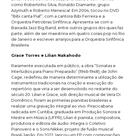
como Robertinho Silva, Ronaldo Diamante, grupo
Azymuth e Roberto Menescal. Em 2004, tocou no DVD
“Bibi canta Piaf”, com a cantora Bibi Ferreira e a
Orquestra Petrobras Sinfônica. Apresenta-se com a
Baixada Jazz Big Band, entre outros grupos dos quais faz
parte, além de ser maestrina em quatro corais pop no Rio
de Janeiro e escrever arranjos para a Orquestra Sinfônica
Brasileira.
Grace Torres e Lilian Nakahodo
Raramente executada em público, a obra “Sonatas e
Interlúdios para Piano Preparado” (1946-1948), de John
Cage, redefiniu de maneira determinante a utilização de
instrumentos tradicionais na criação e execução do
repertório que viria a ser desenvolvido no restante do
século 20. Lilian e Grace, sob direção musical de Vera Di
Domênico, foram as primeiras pianistas brasileiras a
realizar uma gravação integral ao vivo. Piracicabana
radicada em Curitiba, graduada em Produção Sonora e
Mestre em Música (UFPR), Lilian é pianista, compositora,
produtora e editora de áudio. Integra o Coletivo
Pianovero e o Sons Nikkei, projeto de fusão musical
Brasil-Japão. Em 2022, lançou um EP com composições