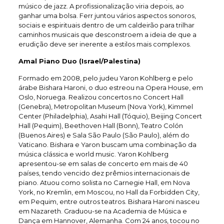
músico de jazz. A profissionalização viria depois, ao
ganhar uma bolsa. Ferr juntou vários aspectos sonoros,
sociais e espirituais dentro de um caldeirão para trilhar
caminhos musicais que desconstroem a ideia de que a
erudição deve ser inerente a estilos mais complexos.
Amal Piano Duo (Israel/Palestina)
Formado em 2008, pelo judeu Yaron Kohlberg e pelo
árabe Bishara Haroni, o duo estreou na Opera House, em
Oslo, Noruega. Realizou concertos no Concert Hall
(Genebra), Metropolitan Museum (Nova York), Kimmel
Center (Philadelphia), Asahi Hall (Tóquio), Beijing Concert
Hall (Pequim), Beethoven Hall (Bonn), Teatro Colón
(Buenos Aires) e Sala São Paulo (São Paulo), além do
Vaticano. Bishara e Yaron buscam uma combinação da
música clássica e world music. Yaron Kohlberg
apresentou-se em salas de concerto em mais de 40
países, tendo vencido dez prêmios internacionais de
piano. Atuou como solista no Carnegie Hall, em Nova
York, no Kremlin, em Moscou, no Hall da Forbidden City,
em Pequim, entre outros teatros. Bishara Haroni nasceu
em Nazareth. Graduou-se na Academia de Música e
Dança em Hannover, Alemanha. Com 24 anos, tocou no