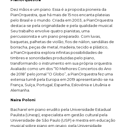
Dez mãos e um piano. Essa é a proposta pioneira da
PianOrquestra, que há mais de 15 nos encanta plateias
pelo Brasil e o mundo. Criada em 2003, a PianOrquestra
destaca-se pela originalidade e pela qualidade musical.
Seu trabalho envolve quatro pianistas, uma
percussionista e um piano preparado. Com luvas,
baquetas, palhetas de violão, fios de náilon, sandálias de
borracha, peças de metal, madeira, tecido e plástico,
a PianOrquestra explora infinitas possibilidades de
timbres e sonoridades produzidas pelo piano,
transformando o instrumento em sua própria orquestra.
Avaliado como um dos “10 Melhores Concertos do Ano
de 2018” pelo jornal “O Globo”, a PianOrquestra fez uma
extensa turnê pela Europa em 2019 apresentando-se na
França, Suíça, Portugal, Espanha, Eslovénia e Lituânia e
Alemanha.
Naira Poloni
Bacharel em piano erudito pela Universidade Estadual
Paulista (Unesp), especialista em gestão cultural pela
Universidade de São Paulo (USP) e mestra em educação
musical sobre piano em grupo, pela Universidade