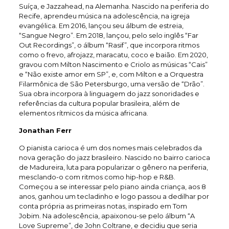
Suíça, e Jazzahead, na Alemanha. Nascido na periferia do
Recife, aprendeu música na adolescência, na igreja
evangélica. Em 2016, lançou seu álbum de estreia,
“Sangue Negro”. Em 2018, lançou, pelo selo inglês “Far
Out Recordings”, o álbum “Rasif”, que incorpora ritmos
como o frevo, afrojazz, maracatu, coco e baião. Em 2020,
gravou com Milton Nascimento e Criolo as músicas “Cais”
e “Não existe amor em SP”, e, com Milton e a Orquestra
Filarmônica de São Petersburgo, uma versão de “Drão”.
Sua obra incorpora à linguagem do jazz sonoridades e
referências da cultura popular brasileira, além de
elementos rítmicos da música africana.
Jonathan Ferr
O pianista carioca é um dos nomes mais celebrados da
nova geração do jazz brasileiro. Nascido no bairro carioca
de Madureira, luta para popularizar o gênero na periferia,
mesclando-o com ritmos como hip-hop e R&B.
Começou a se interessar pelo piano ainda criança, aos 8
anos, ganhou um tecladinho e logo passou a dedilhar por
conta própria as primeiras notas, inspirado em Tom
Jobim. Na adolescência, apaixonou-se pelo álbum “A
Love Supreme”, de John Coltrane, e decidiu que seria