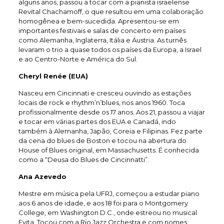
alguns anos, passou a tocar com a pianista israelense
Revital Chachamoff, o que resultou em uma colaboração
homogênea e bem-sucedida. Apresentou-se em
importantes festivais e salas de concerto em países
como Alemanha, Inglaterra, Itália e Áustria. As turnês
levaram o trio a quase todos os países da Europa, a Israel
e ao Centro-Norte e América do Sul.
Cheryl Renée (EUA)
Nasceu em Cincinnati e cresceu ouvindo as estações
locais de rock e rhythm’n’blues, nos anos 1960. Toca
profissionalmente desde os 17 anos. Aos 21, passou a viajar
e tocar em várias partes dos EUA e Canadá, indo
também à Alemanha, Japão, Coreia e Filipinas. Fez parte
da cena do blues de Boston e tocou na abertura do
House of Blues original, em Massachusetts. É conhecida
como a “Deusa do Blues de Cincinnatti”.
Ana Azevedo
Mestre em música pela UFRJ, começou a estudar piano
aos 6 anos de idade, e aos 18 foi para o Montgomery
College, em Washington D.C., onde estreou no musical
Evita. Tocou com a Rio Jazz Orchestra e com nomes