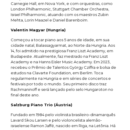
Carnegie Hall, em Nova York, e com orquestras, como
London Philharmonic, Stuttgart Chamber Orchestra,
Israel Philharmonic, atuando com os maestros Zubin
Mehta, Lorin Maazel e Daniel Barenboim.
Valentin Magyar (Hungria)
Começou a tocar piano aos 5 anos de idade, em sua
cidade natal, Balassagyarmat, ao Norte da Hungria. Aos
14, foi admitido na prestigiosa Franz Liszt Academy, em
Budapeste. Atualmente, faz mestrado na Franz Liszt
Academy e na Hanns Eisler Music Academy. Em 2023,
recebeu o Prêmio de Talentos György Cziffra e bolsa de
estudos na Clavarte Foundation, em Berlim. Toca
regularmente na Hungria e em séries de concertos e
festivais por todo o mundo. Seu primeiro disco traz
Rachmaninoff e será lançado pelo selo Hungaroton no
final deste ano.
Salzburg Piano Trio (Áustria)
Fundado em 1984 pelo violinista brasileiro-dinamarquês
Lavard Skou Larsen e pelo violoncelista alemão-
israelense Ramon Jaffé, nascido em Riga, na Letônia. Há