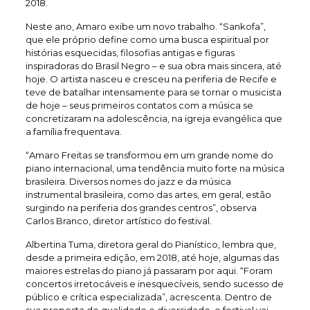
2018.
Neste ano, Amaro exibe um novo trabalho. “Sankofa”,
que ele próprio define como uma busca espiritual por
histórias esquecidas, filosofias antigas e figuras
inspiradoras do Brasil Negro – e sua obra mais sincera, até
hoje. O artista nasceu e cresceu na periferia de Recife e
teve de batalhar intensamente para se tornar o musicista
de hoje – seus primeiros contatos com a música se
concretizaram na adolescência, na igreja evangélica que
a família frequentava.
“Amaro Freitas se transformou em um grande nome do
piano internacional, uma tendência muito forte na música
brasileira. Diversos nomes do jazz e da música
instrumental brasileira, como das artes, em geral, estão
surgindo na periferia dos grandes centros”, observa
Carlos Branco, diretor artístico do festival.
Albertina Tuma, diretora geral do Pianístico, lembra que,
desde a primeira edição, em 2018, até hoje, algumas das
maiores estrelas do piano já passaram por aqui. “Foram
concertos irretocáveis e inesquecíveis, sendo sucesso de
público e crítica especializada”, acrescenta. Dentro de
sua proposta de qualidade e diversidade, o festival vai