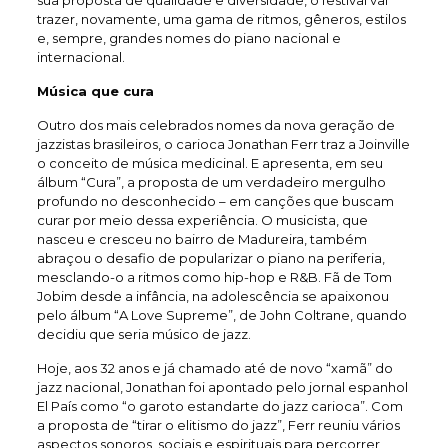
trazer, novamente, uma gama de ritmos, gêneros, estilos
e, sempre, grandes nomes do piano nacional e
internacional.
Música que cura
Outro dos mais celebrados nomes da nova geração de
jazzistas brasileiros, o carioca Jonathan Ferr traz a Joinville
o conceito de música medicinal. E apresenta, em seu
álbum “Cura”, a proposta de um verdadeiro mergulho
profundo no desconhecido – em canções que buscam
curar por meio dessa experiência. O musicista, que
nasceu e cresceu no bairro de Madureira, também
abraçou o desafio de popularizar o piano na periferia,
mesclando-o a ritmos como hip-hop e R&B. Fã de Tom
Jobim desde a infância, na adolescência se apaixonou
pelo álbum “A Love Supreme”, de John Coltrane, quando
decidiu que seria músico de jazz.
Hoje, aos 32 anos e já chamado até de novo “xamã” do
jazz nacional, Jonathan foi apontado pelo jornal espanhol
El País como “o garoto estandarte do jazz carioca”. Com
a proposta de “tirar o elitismo do jazz”, Ferr reuniu vários
aspectos sonoros, sociais e espirituais para percorrer