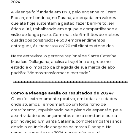
2024.
A Plaenge foi fundada em 1970, pelo engenheiro Ézaro
Fabian, em Londrina, no Paraná, alicerçada em valores
que até hoje sustentam a gestão: fazer bem-feito, ser
ético e útil, trabalhando em equipe e compartilhando a
visão de longo prazo. Com mais de 6 milhões de metros
quadrados construídos e 500 empreendimentos
entregues, á ultrapassou os 120 mil clientes atendidos.
Nesta entrevista, o gerente regional de Santa Catarina,
Maurício Dallagrana, analisa a trajetória do grupo no
estado e o impacto da chegada de sua marca de alto
padrão: “Viemos transformar o mercado”.
*****************************************************************************
Como a Plaenge avalia os resultados de 2024?
O ano foi extremamente positivo, em todas as cidades
onde atuamos. Temos mantido um forte ritmo de
crescimento, impulsionado pelo plano de expansão, pela
assertividade dos lançamentos e pela constante busca
por inovação. Em Santa Catarina, completamos três anos
desde o anúncio da chegada da marca Plaenge. No
primeiro semestre de 2024, nossos números já