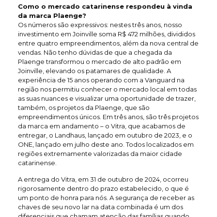
Como o mercado catarinense respondeu à vinda
da marca Plaenge?
Os números são expressivos: nestes três anos, nosso
investimento em Joinville soma R$ 472 milhões, divididos
entre quatro empreendimentos, além da nova central de
vendas. Não tenho dúvidas de que a chegada da
Plaenge transformou o mercado de alto padrão em
Joinville, elevando os patamares de qualidade. A
experiência de 15 anos operando com a Vanguard na
região nos permitiu conhecer o mercado local em todas
as suas nuances e visualizar uma oportunidade de trazer,
também, os projetos da Plaenge, que são
empreendimentos únicos. Em três anos, são três projetos
da marca em andamento – o Vitra, que acabamos de
entregar, o Landhaus, lançado em outubro de 2023, e o
ONE, lançado em julho deste ano. Todos localizados em
regiões extremamente valorizadas da maior cidade
catarinense.
A entrega do Vitra, em 31 de outubro de 2024, ocorreu
rigorosamente dentro do prazo estabelecido, o que é
um ponto de honra para nós. A segurança de receber as
chaves de seu novo lar na data combinada é um dos
diferenciais que chamam atenção das famílias quando