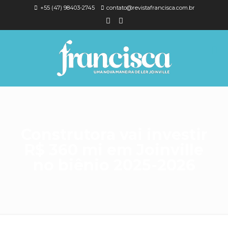
+55 (47) 98403-2745
contato@revistafrancisca.com.br
Construtora vai investir
R$ 360 mi em Joinville
no biênio 2025-2026