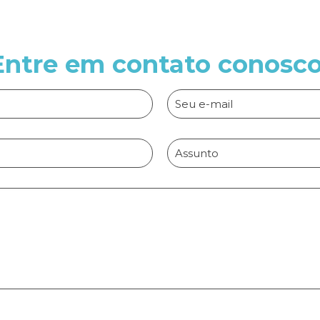
Entre em contato conosco