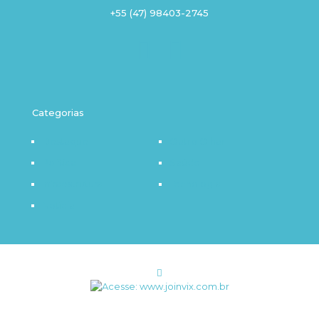
+55 (47) 98403-2745
Categorias
Destaque
Outro Olhar
Política
Saúde
Infraestrutura
Tecnologia
Notícia