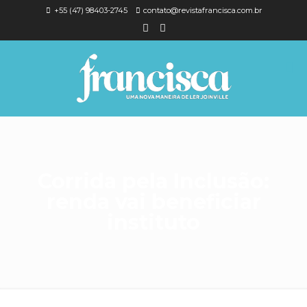
+55 (47) 98403-2745
contato@revistafrancisca.com.br
Corrida pela Inclusão:
renda vai beneficiar
instituto