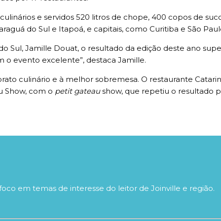
culinários e servidos 520 litros de chope, 400 copos de suc
Jaraguá do Sul e Itapoá, e capitais, como Curitiba e São Pa
o Sul, Jamille Douat, o resultado da edição deste ano sup
m o evento excelente”, destaca Jamille.
rato culinário e à melhor sobremesa. O restaurante Catar
au Show, com o
petit gateau
show, que repetiu o resultado 
foco em temas de interesse do leitor de Joinville e região.