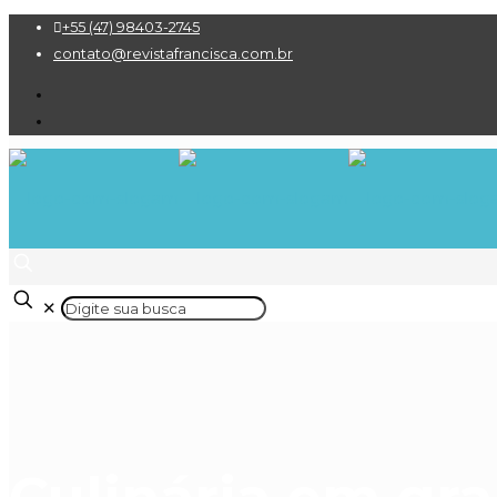
+55 (47) 98403-2745
contato@revistafrancisca.com.br
✕