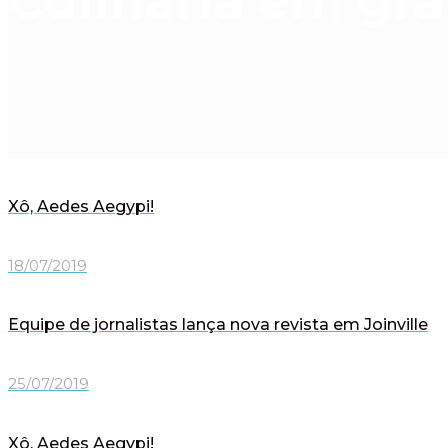
Culinária em gra
Xô, Aedes Aegypi!
18/07/2019
Equipe de jornalistas lança nova revista em Joinville
25/07/2019
Xô, Aedes Aegypi!