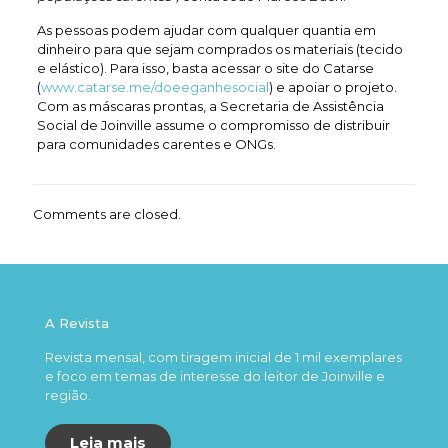
As pessoas podem ajudar com qualquer quantia em
dinheiro para que sejam comprados os materiais (tecido
e elástico). Para isso, basta acessar o site do Catarse
(
www.catarse.me/doeeganhesocial
) e apoiar o projeto.
Com as máscaras prontas, a Secretaria de Assistência
Social de Joinville assume o compromisso de distribuir
para comunidades carentes e ONGs.
Comments are closed.
A Revista
Revista mensal, com tiragem inicial de 1 mil exemplares
e foco em temas de interesse do leitor de Joinville e
região.
Leia mais