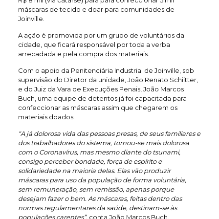
R$ 8 mil (via catarse) para para confeccionar 5 mil
máscaras de tecido e doar para comunidades de
Joinville.
A ação é promovida por um grupo de voluntários da
cidade, que ficará responsável por toda a verba
arrecadada e pela compra dos materiais.
Com o apoio da Penitenciária Industrial de Joinville, sob
supervisão do Diretor da unidade, João Renato Schiitter,
e do Juiz da Vara de Execuções Penais, João Marcos
Buch, uma equipe de detentos já foi capacitada para
confeccionar as máscaras assim que chegarem os
materiais doados.
“A já dolorosa vida das pessoas presas, de seus familiares e
dos trabalhadores do sistema, tornou-se mais dolorosa
com o Coronavírus, mas mesmo diante do tsunami,
consigo perceber bondade, força de espírito e
solidariedade na maioria delas. Elas vão produzir
máscaras para uso da população de forma voluntária,
sem remuneração, sem remissão, apenas porque
desejam fazer o bem. As máscaras, feitas dentro das
normas regulamentares da saúde, destinam-se às
populações carentes”,
conta João Marcos Buch.