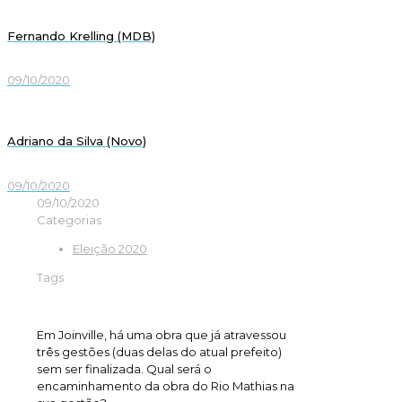
Fernando Krelling (MDB)
09/10/2020
Adriano da Silva (Novo)
09/10/2020
09/10/2020
Categorias
Eleição 2020
Tags
Em Joinville, há uma obra que já atravessou
três gestões (duas delas do atual prefeito)
sem ser finalizada. Qual será o
encaminhamento da obra do Rio Mathias na