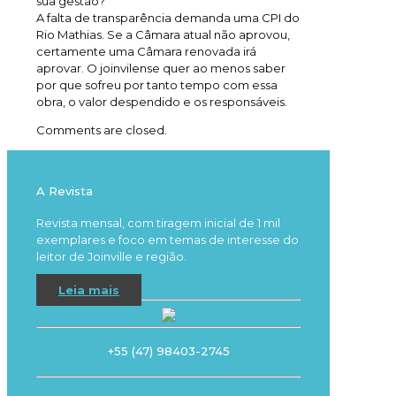
sua gestão?
A falta de transparência demanda uma CPI do
Rio Mathias. Se a Câmara atual não aprovou,
certamente uma Câmara renovada irá
aprovar. O joinvilense quer ao menos saber
por que sofreu por tanto tempo com essa
obra, o valor despendido e os responsáveis.
Comments are closed.
A Revista
Revista mensal, com tiragem inicial de 1 mil
exemplares e foco em temas de interesse do
leitor de Joinville e região.
Leia mais
+55 (47) 98403-2745