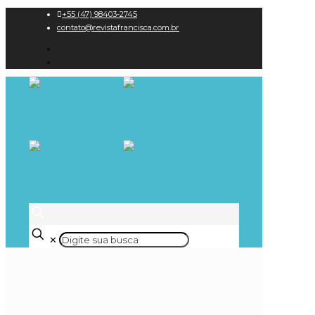
+55 (47) 98403-2745
contato@revistafrancisca.com.br
✕