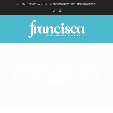
+55 (47) 98403-2745
contato@revistafrancisca.com.br
Educação antirracista:
por um currículo que
acolha