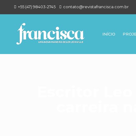
+55 (47) 98403-2745
contato@revistafrancisca.com.br
INÍCIO
PROJ
Escritor Le
carreira n