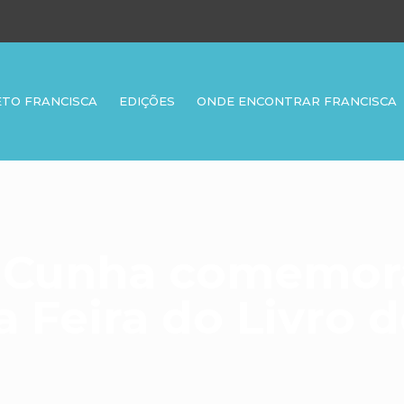
ETO FRANCISCA
EDIÇÕES
ONDE ENCONTRAR FRANCISCA
o Cunha comemor
a Feira do Livro d