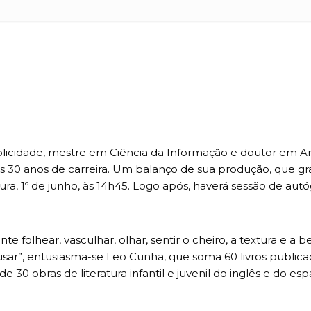
blicidade, mestre em Ciência da Informação e doutor em Art
 30 anos de carreira. Um balanço de sua produção, que gravita
ra, 1º de junho, às 14h45. Logo após, haverá sessão de autó
 folhear, vasculhar, olhar, sentir o cheiro, a textura e a bel
usar”, entusiasma-se Leo Cunha, que soma 60 livros publi
30 obras de literatura infantil e juvenil do inglês e do esp