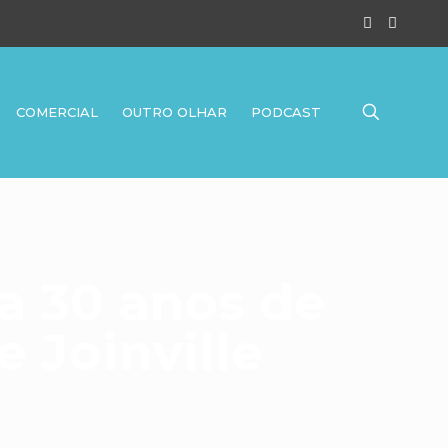
COMERCIAL
OUTRO OLHAR
PODCAST
a 30 anos de
e Joinville