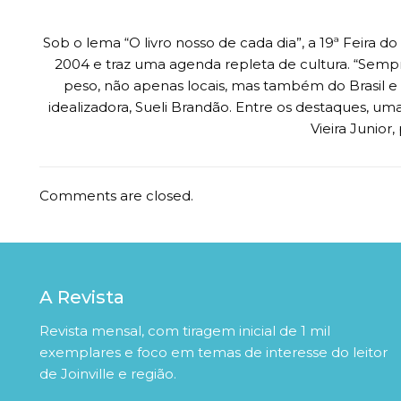
Sob o lema “O livro nosso de cada dia”, a 19ª Feira 
2004 e traz uma agenda repleta de cultura. “Sempre 
peso, não apenas locais, mas também do Brasil e d
idealizadora, Sueli Brandão. Entre os destaques, u
Vieira Junior,
Comments are closed.
A Revista
Revista mensal, com tiragem inicial de 1 mil
exemplares e foco em temas de interesse do leitor
de Joinville e região.