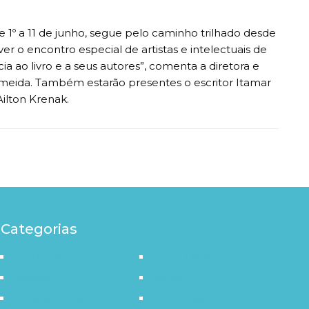
e 1º a 11 de junho, segue pelo caminho trilhado desde
er o encontro especial de artistas e intelectuais de
a ao livro e a seus autores”, comenta a diretora e
Almeida. Também estarão presentes o escritor Itamar
 Ailton Krenak.
Categorias
Destaque
Outro Olhar
Política
Saúde
Infraestrutura
Tecnologia