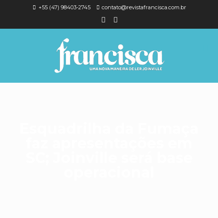
+55 (47) 98403-2745
contato@revistafrancisca.com.br
Esquadrilha da Fumaça
faz apresentações em
SC; Joinville será base
operacional