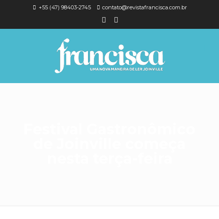
+55 (47) 98403-2745
contato@revistafrancisca.com.br
Festival Gastronômico
de Joinville começa
nesta terça-feira