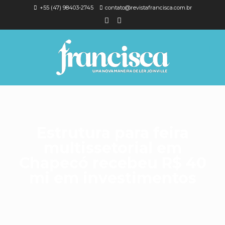
+55 (47) 98403-2745
contato@revistafrancisca.com.br
Estrutura para feira
multissetorial em
Chapecó recebeu R$ 40
mi em investimentos