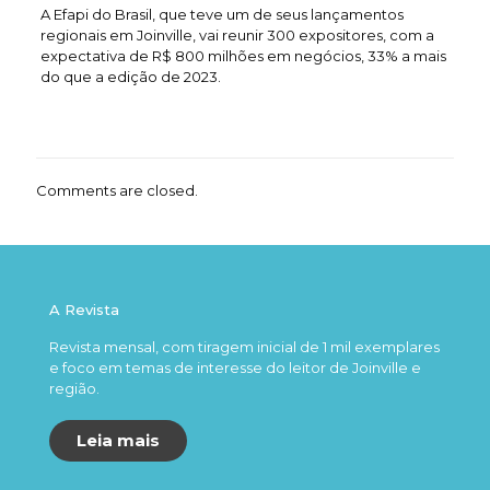
A Efapi do Brasil, que teve um de seus lançamentos
regionais em Joinville, vai reunir 300 expositores, com a
expectativa de R$ 800 milhões em negócios, 33% a mais
do que a edição de 2023.
Comments are closed.
A Revista
Revista mensal, com tiragem inicial de 1 mil exemplares
e foco em temas de interesse do leitor de Joinville e
região.
Leia mais