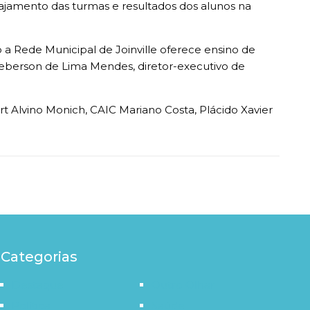
ajamento das turmas e resultados dos alunos na
 a Rede Municipal de Joinville oferece ensino de
leberson de Lima Mendes, diretor-executivo de
rt Alvino Monich, CAIC Mariano Costa, Plácido Xavier
Categorias
Destaque
Outro Olhar
Política
Saúde