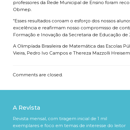
professores da Rede Municipal de Ensino foram reco
Obmep.
“Esses resultados coroam o esforço dos nossos aluno
excelência e reafirmam nosso compromisso de contin
Formação e Inovação da Secretaria de Educação de Jo
A Olimpíada Brasileira de Matemática das Escolas Púb
Vieira, Pedro Ivo Campos e Thereza Mazzolli Hreis
Comments are closed.
A Revista
Revista mensal, com tiragem inicial de 1 mil
exemplares e foco em temas de interesse do leitor