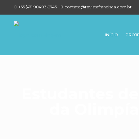
+55 (47) 98403-2745
contato@revistafrancisca.com.br
INÍCIO
PROJ
Estudantes de
da Olimpía