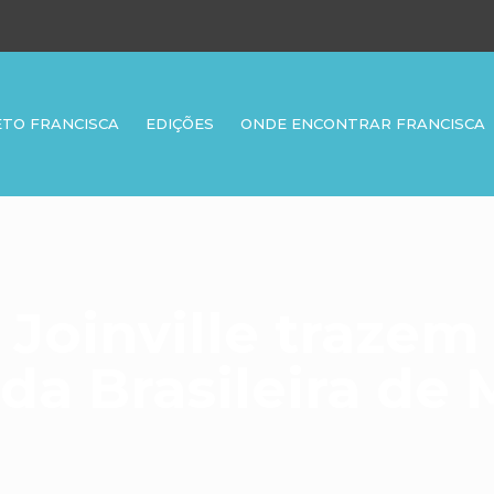
ETO FRANCISCA
EDIÇÕES
ONDE ENCONTRAR FRANCISCA
 Joinville trazem
da Brasileira de