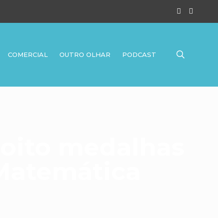
COMERCIAL
OUTRO OLHAR
PODCAST
 oito medalhas
 Matemática