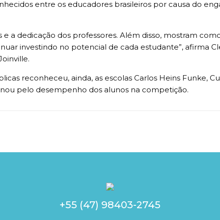
nhecidos entre os educadores brasileiros por causa do eng
s e a dedicação dos professores. Além disso, mostram como
uar investindo no potencial de cada estudante”, afirma C
inville.
licas reconheceu, ainda, as escolas Carlos Heins Funke, Cu
emnou pelo desempenho dos alunos na competição.
+55 (47) 98403-2745