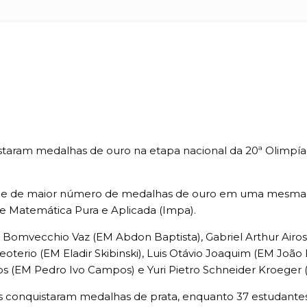
uistaram medalhas de ouro na etapa nacional da 20ª Olimpía
orde de maior número de medalhas de ouro em uma mesma 
de Matemática Pura e Aplicada (Impa).
omvecchio Vaz (EM Abdon Baptista), Gabriel Arthur Airoso 
terio (EM Eladir Skibinski), Luis Otávio Joaquim (EM João Be
s (EM Pedro Ivo Campos) e Yuri Pietro Schneider Kroeger 
 conquistaram medalhas de prata, enquanto 37 estudantes