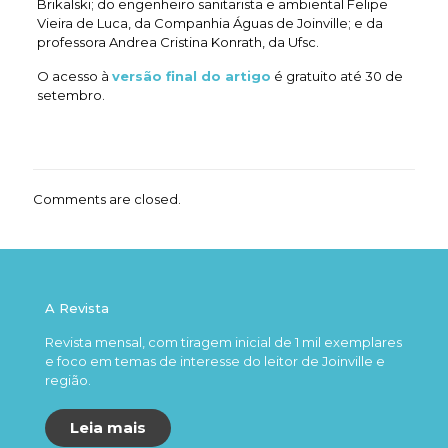
Brikalski; do engenheiro sanitarista e ambiental Felipe
Vieira de Luca, da Companhia Águas de Joinville; e da
professora Andrea Cristina Konrath, da Ufsc.
O acesso à
versão final do artigo
é gratuito até 30 de
setembro.
Comments are closed.
A Revista
Revista mensal, com tiragem inicial de 1 mil exemplares
e foco em temas de interesse do leitor de Joinville e
região.
Leia mais