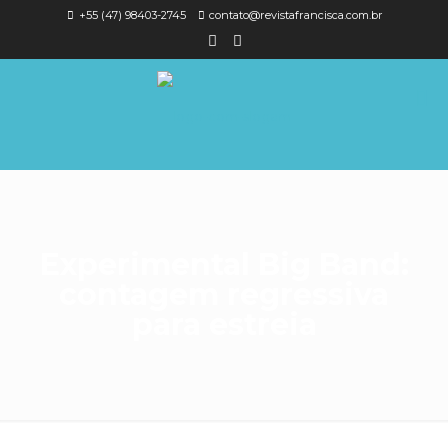
+55 (47) 98403-2745
contato@revistafrancisca.com.br
Experimental Big Band:
contagem regressiva
para estreia