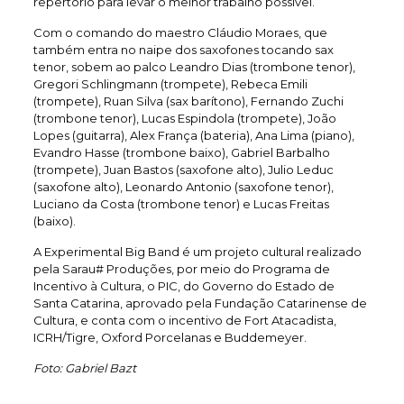
repertório para levar o melhor trabalho possível.”
Com o comando do maestro Cláudio Moraes, que
também entra no naipe dos saxofones tocando sax
tenor, sobem ao palco Leandro Dias (trombone tenor),
Gregori Schlingmann (trompete), Rebeca Emili
(trompete), Ruan Silva (sax barítono), Fernando Zuchi
(trombone tenor), Lucas Espindola (trompete), João
Lopes (guitarra), Alex França (bateria), Ana Lima (piano),
Evandro Hasse (trombone baixo), Gabriel Barbalho
(trompete), Juan Bastos (saxofone alto), Julio Leduc
(saxofone alto), Leonardo Antonio (saxofone tenor),
Luciano da Costa (trombone tenor) e Lucas Freitas
(baixo).
A Experimental Big Band é um projeto cultural realizado
pela Sarau# Produções, por meio do Programa de
Incentivo à Cultura, o PIC, do Governo do Estado de
Santa Catarina, aprovado pela Fundação Catarinense de
Cultura, e conta com o incentivo de Fort Atacadista,
ICRH/Tigre, Oxford Porcelanas e Buddemeyer.
Foto: Gabriel Bazt