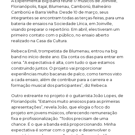
A Experimental Big Band reúne 17 músicos de Joinville,
Florianópolis, Itajaí, Blumenau, Camboriú, Balneário
Camboriú e Barra Velha. Desde 10 de março, seus
integrantes se encontram todas as terças-feiras, para uma
bateria de ensaios na Sociedade Lírica, em Joinville,
visando preparar o repertório. Em abril, eles tiveram um
primeiro contato com o público, no ensaio aberto
realizado na Casa da Cultura.
Rebeca Emili, trompetista de Blumenau, entrou na big
band no início deste ano. Ela conta os dias para entrar em
cena. “A expectativa é alta, com tudo o que estamos
construindo juntos. O projeto vai proporcionar
experiências muito bacanas de palco, como temos visto
a cada ensaio, além de contribuir para a carreira e a
formação musical dos participantes”, diz Rebeca.
Outro estreante no projeto é o guitarrista João Lopes, de
Florianópolis. “Estamos muito ansiosos para as primeiras
apresentações”, revela João, que elogia o foco do
projeto em jovens músicos, oferecendo remuneração
fixa e profissionalização. “Todos precisam de uma
chance. É o que a banda está proporcionando. Minha
expectativa é somar com o grupo e desenvolver o