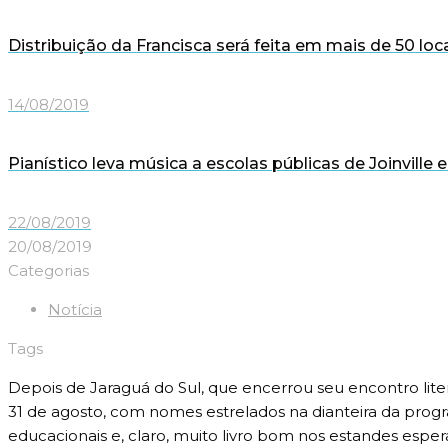
Distribuição da Francisca será feita em mais de 50 loca
14/08/2019
Pianístico leva música a escolas públicas de Joinville
22/08/2019
20/08/2019
Categorias
Notícia
Tags
Depois de Jaraguá do Sul, que encerrou seu encontro liter
31 de agosto, com nomes estrelados na dianteira da program
educacionais e, claro, muito livro bom nos estandes espe