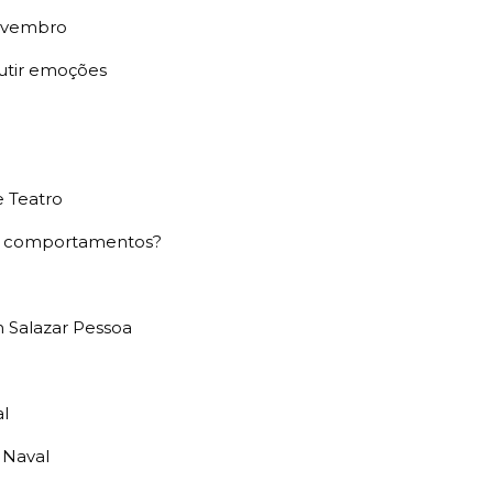
 Novembro
scutir emoções
e Teatro
 e comportamentos?
m Salazar Pessoa
l
al
 Naval