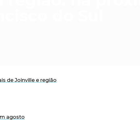
na região: na pró
ncisco do Sul
is de Joinville e região
 em agosto