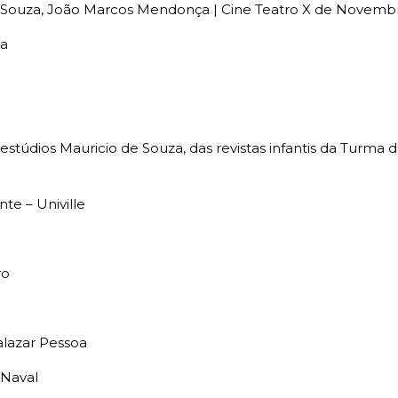
 de Souza, João Marcos Mendonça | Cine Teatro X de Novemb
la
 estúdios Mauricio de Souza, das revistas infantis da Tur
te – Univille
ro
alazar Pessoa
 Naval