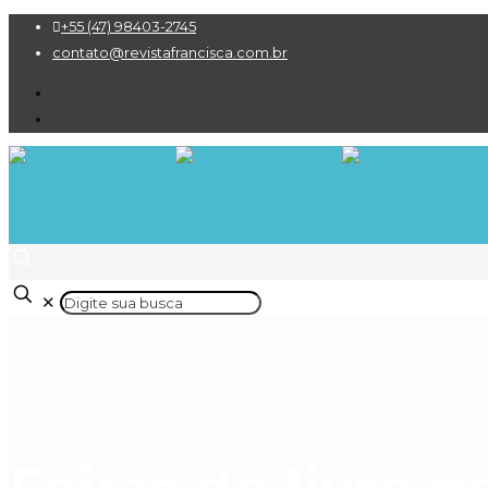
+55 (47) 98403-2745
contato@revistafrancisca.com.br
✕