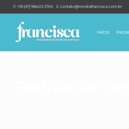
+55 (47) 98403-2745
contato@revistafrancisca.com.br
INÍCIO
PROJ
Festival de Cor