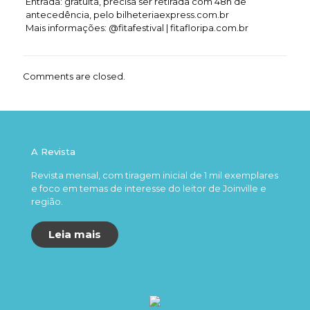
Entrada: gratuita, precisa ser retirada com 48h de
antecedência, pelo bilheteriaexpress.com.br
Mais informações: @fitafestival | fitafloripa.com.br
Comments are closed.
A Revista
Revista mensal, com tiragem inicial de 1 mil exemplares
e foco em temas de interesse do leitor de Joinville e
região.
Leia mais