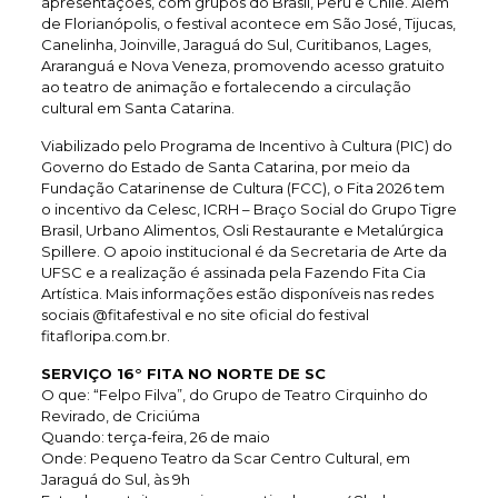
apresentações, com grupos do Brasil, Peru e Chile. Além
de Florianópolis, o festival acontece em São José, Tijucas,
Canelinha, Joinville, Jaraguá do Sul, Curitibanos, Lages,
Araranguá e Nova Veneza, promovendo acesso gratuito
ao teatro de animação e fortalecendo a circulação
cultural em Santa Catarina.
Viabilizado pelo Programa de Incentivo à Cultura (PIC) do
Governo do Estado de Santa Catarina, por meio da
Fundação Catarinense de Cultura (FCC), o Fita 2026 tem
o incentivo da Celesc, ICRH – Braço Social do Grupo Tigre
Brasil, Urbano Alimentos, Osli Restaurante e Metalúrgica
Spillere. O apoio institucional é da Secretaria de Arte da
UFSC e a realização é assinada pela Fazendo Fita Cia
Artística. Mais informações estão disponíveis nas redes
sociais @fitafestival e no site oficial do festival
fitafloripa.com.br.
SERVIÇO 16° FITA NO NORTE DE SC
O que: “Felpo Filva”, do Grupo de Teatro Cirquinho do
Revirado, de Criciúma
Quando: terça-feira, 26 de maio
Onde: Pequeno Teatro da Scar Centro Cultural, em
Jaraguá do Sul, às 9h