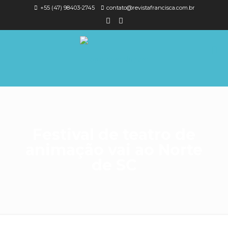
+55 (47) 98403-2745
contato@revistafrancisca.com.br
Festival de teatro de
animação vai ao Norte
de SC