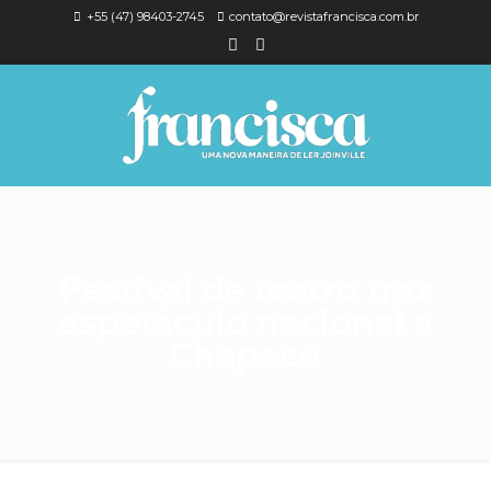
+55 (47) 98403-2745
contato@revistafrancisca.com.br
Festival de teatro traz
espetáculo nacional a
Chapecó