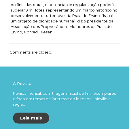
Ao final das obras, o potencial de regularização poderá
superar 9 mil lotes, representando um marco histórico no
desenvolvimento sustentável da Praia do Ervino. “Isso é
um projeto de dignidade humana”, diz o presidente da
Associação dos Proprietários e Moradores da Praia do
Ervino, Conrad Friesen.
Comments are closed.
A Revista
Revista mensal, com tiragem inicial de 1 mil exemplares
e foco em temas de interesse do leitor de Joinville e
região.
Leia mais