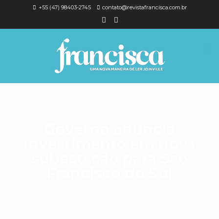
+55 (47) 98403-2745
contato@revistafrancisca.com.br
Governo anuncia
investimento em nova
subestação para São
Francisco do Sul