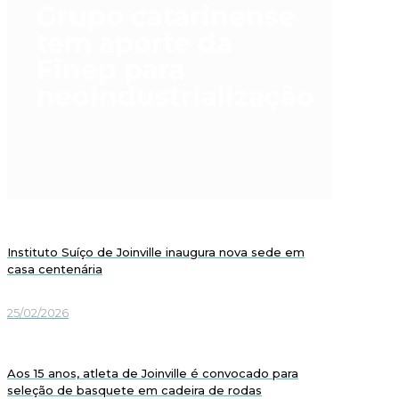
Grupo catarinense
tem aporte da
Finep para
neoindustrialização
Instituto Suíço de Joinville inaugura nova sede em
casa centenária
25/02/2026
Aos 15 anos, atleta de Joinville é convocado para
seleção de basquete em cadeira de rodas