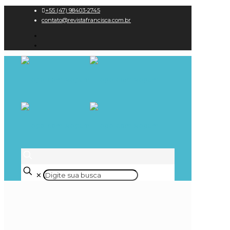
+55 (47) 98403-2745
contato@revistafrancisca.com.br
✕