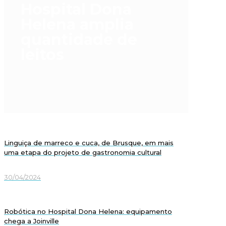
Hospital Dona
Helena amplia
quantidade de
leitos
Linguiça de marreco e cuca, de Brusque, em mais
uma etapa do projeto de gastronomia cultural
30/04/2024
Robótica no Hospital Dona Helena: equipamento
chega a Joinville