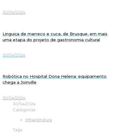
30/04/2024
Linguiça de marreco e cuca, de Brusque, em mais
uma etapa do projeto de gastronomia cultural
30/04/2024
Robótica no Hospital Dona Helena: equipamento
chega a Joinville
30/04/2024
30/04/2024
Categorias
Infraestrutura
Tags