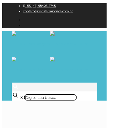
+55 (47) 98403-2745
contato@revistafrancisca.com.br
✕