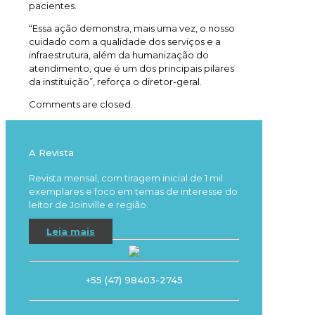
pacientes.
“Essa ação demonstra, mais uma vez, o nosso
cuidado com a qualidade dos serviços e a
infraestrutura, além da humanização do
atendimento, que é um dos principais pilares
da instituição”, reforça o diretor-geral.
Comments are closed.
A Revista
Revista mensal, com tiragem inicial de 1 mil
exemplares e foco em temas de interesse do
leitor de Joinville e região.
Leia mais
+55 (47) 98403-2745