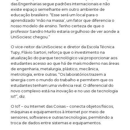
das Engenharias segue padrões internacionais e não
existe espaço semelhante em outro ambiente de
educação brasileiro. “Esse será um local para o
aprendizado ‘mão na massa’, um fator que diferencia o
nosso modelo de ensino. Tenho certeza de que o
professor Sandro Murilo estaria orgulhoso de ver aonde a
UniSociesc chegou.”
O vice-reitor da UniSociesc e diretor da Escola Técnica
Tupy, Flávio Sartori, reforça que o investimento na
atualização do parque tecnológico vai proporcionar aos
estudantes acesso ao que há de mais moderno nas áreas
de engenharia, metalurgia, plástico, mecânica,
metrologia, entre outras. “Os laboratórios trazem a
sinergia com o mundo do trabalho e permitem que os
estudantes tenham uma vivência real. O diferencial do
novo complexo está na inovação e no uso de tecnologia
IoT”, diz.
O IoT – ou Internet das Coisas – conecta objetos físicos,
máquinas e equipamentos à Internet por meio de
sensores, softwares e outras tecnologias, permitindo a
troca de dados entre sistemas e equipamentos.