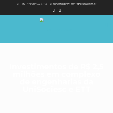
+55 (47) 98403-2745
contato@revistafrancisca.com.br
Investimentos de R$ 2,5
milhões em complexo
de engenharias da
UniSociesc e ETT