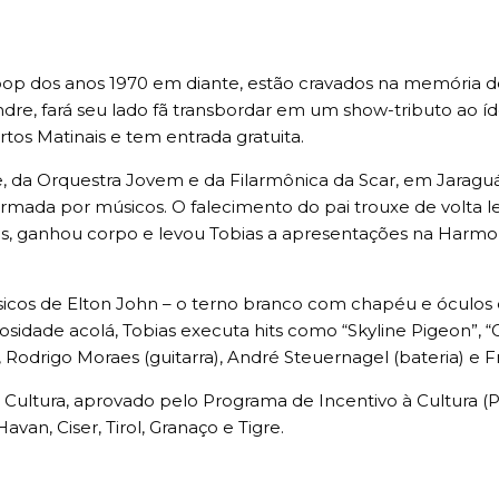
pop dos anos 1970 em diante, estão cravados na memória 
dre, fará seu lado fã transbordar em um show-tributo ao íd
rtos Matinais e tem entrada gratuita.
le, da Orquestra Jovem e da Filarmônica da Scar, em Jaraguá
 formada por músicos. O falecimento do pai trouxe de volt
 ganhou corpo e levou Tobias a apresentações na Harmonia
sicos de Elton John – o terno branco com chapéu e óculos e
iosidade acolá, Tobias executa hits como “Skyline Pigeon”, “G
Rodrigo Moraes (guitarra), André Steuernagel (bateria) e Fr
 e Cultura, aprovado pelo Programa de Incentivo à Cultura (
an, Ciser, Tirol, Granaço e Tigre.