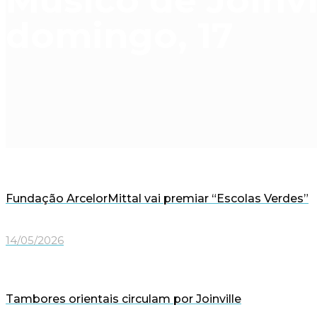
Músico de Joinvi
domingo, 17
Fundação ArcelorMittal vai premiar “Escolas Verdes”
14/05/2026
Tambores orientais circulam por Joinville