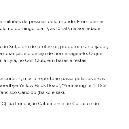
de milhões de pessoas pelo mundo. E um desses
olo no domingo, dia 17, às 10h30, na Sociedade
 do Sul, além de professor, produtor e arranjador,
a lembranças e o desejo de homenageá-lo. O que
 Lyra, no Golf Club, em bares e festas
scuros – , mas o repertório passa pelas diversas
oodbye Yellow Brick Road”, “Your Song” e “I’ll Still
ancisco Cândido (baixo e sax).
PIC), da Fundação Catarinense de Cultura e do