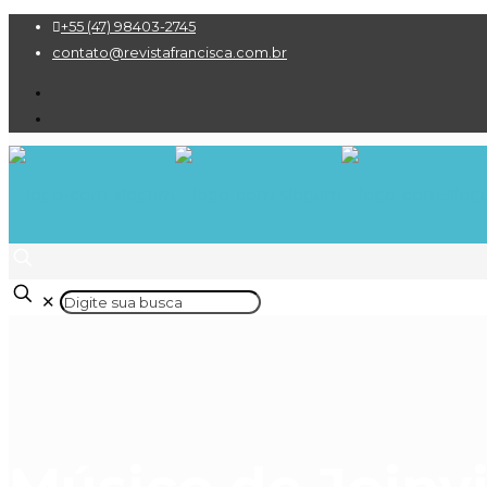
+55 (47) 98403-2745
contato@revistafrancisca.com.br
✕