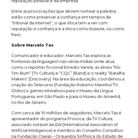
reputação pessoal e da empresa.
Entre as provocações que devem nortear a palestra,
estão como preservar a confiança em tempos de
“tribunal da internet”, o que ética tem a ver com
reputação e confiança e a ética como bússola, ou como
freio.
Sobre Marcelo Tas
Comunicador e educador, Marcelo Tas explora as
fronteiras da linguagem nas várias mídias onde atua,
como o repórter ficcional Ernesto Varela; as séries “Rá-
Tim-Bum” (TV Cultura) e “CQC” (Band) e o reality “Batalha
Makers” (Discovery). Na área da educação, coordenou a
criação do Telecurso (Fundação Roberto Marinho/ TV
Globo) e games interativos para o Museu da Língua
Portuguesa, em São Paulo e para o Museu do Amanhã,
no Rio de Janeiro.
Com cerca de 10 milhões de seguidores, Marcelo Tas é
apresentador do programa Provoca, da TV Cultura,
associado notável da I2AI (International Association of
Artificial Inteligence) e membro do Conselho Consultivo
na Fundação Osesp – Orquestra Sinfônica do Estado de