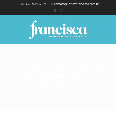
+55 (47) 98403-2745
contato@revistafrancisca.com.br
Na Expogestão, Marcelo
Tas debate ética e
comportamento