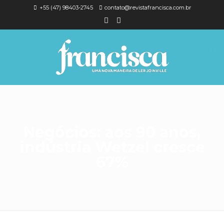
+55 (47) 98403-2745
contato@revistafrancisca.com.br
Negócios: aos 90 anos,
indústria Wetzel cresce
67%