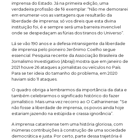
imprensa do Estado. Já na primeira edição, uma
verdadeira profissão de fé exemplar: “Não me demorarei
em enumerar-vos as vantagens que resultarão da
liberdade de imprensa; só vos direis que esta divina
instituição foi, é e sempre será uma barreira invencível
onde se despedaçam as fúrias dos tiranos do Universo”.
Lá se vão 190 anos e a defesa intransigente da liberdade
de imprensa pelo pioneiro Jerônimo Coelho segue
essencial. Pesquisa recente da Associação Brasileira de
Jornalismo Investigativo (Abraji) mostra que em janeiro de
2021 houve 26 ataques a jornalistas ou veículos no País.
Para se ter ideia do tamanho do problema, em 2020
haviam sido 11 ataques.
O quadro obriga a lembrarmos da importância da data e
também celebrarmos o significado histórico do fazer
jornalístico. Mais uma vez recorro ao O Catharinense: “Se
não fosse a liberdade de imprensa, os povos ainda hoje
estariam jazendo na estúpida e crassa ignorância”.
A imprensa catarinense tem uma história gloriosa, com
inúmeras contribuições à construção de uma sociedade
democrática e justa. Por certo, parte dessa trajetória é