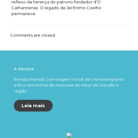
reflexo da herança do patrono fundador d’O
Catharinense. O legado de Jerônimo Coelho
permanece.
Comments are closed.
A Revista
Revista mensal, com tiragem inicial de 1 mil exemplares
e foco em temas de interesse do leitor de Joinville e
região.
Leia mais