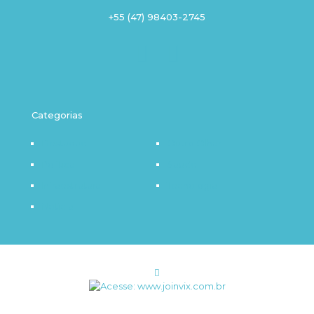
+55 (47) 98403-2745
Categorias
Destaque
Outro Olhar
Política
Saúde
Infraestrutura
Tecnologia
Notícia