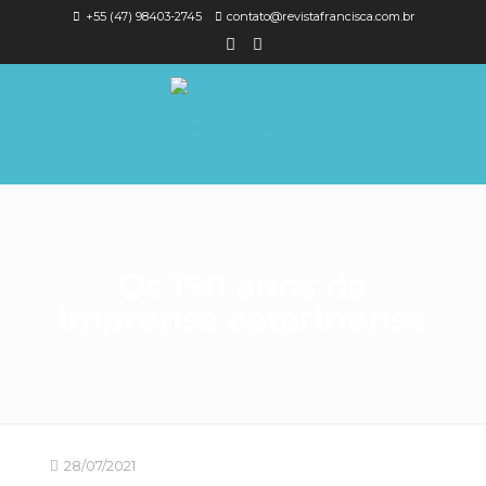
+55 (47) 98403-2745
contato@revistafrancisca.com.br
Os 190 anos da
imprensa catarinense
28/07/2021