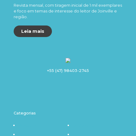
Revista mensal, com tiragem inicial de 1 mil exemplares
e foco em temas de interesse do leitor de Joinville e
região.
Leia mais
+55 (47) 98403-2745
Categorias
Destaque
Outro Olhar
Política
Saúde