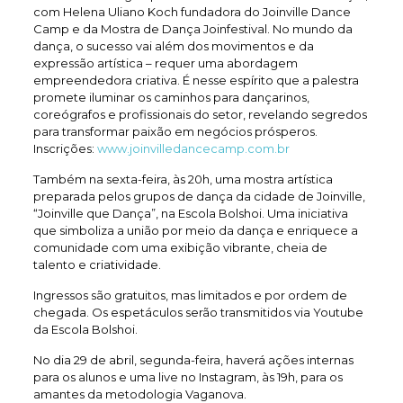
com Helena Uliano Koch fundadora do Joinville Dance
Camp e da Mostra de Dança Joinfestival. No mundo da
dança, o sucesso vai além dos movimentos e da
expressão artística – requer uma abordagem
empreendedora criativa. É nesse espírito que a palestra
promete iluminar os caminhos para dançarinos,
coreógrafos e profissionais do setor, revelando segredos
para transformar paixão em negócios prósperos.
Inscrições: ⁠
www.joinvilledancecamp.com.br
Também na sexta-feira, às 20h, uma mostra artística
preparada pelos grupos de dança da cidade de Joinville,
“Joinville que Dança”, na Escola Bolshoi. Uma iniciativa
que simboliza a união por meio da dança e enriquece a
comunidade com uma exibição vibrante, cheia de
talento e criatividade.
Ingressos são gratuitos, mas limitados e por ordem de
chegada. Os espetáculos serão transmitidos via Youtube
da Escola Bolshoi.
No dia 29 de abril, segunda-feira, haverá ações internas
para os alunos e uma live no Instagram, às 19h, para os
amantes da metodologia Vaganova.