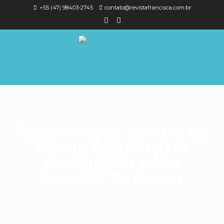
+55 (47) 98403-2745
contato@revistafrancisca.com.br
Programação intensa na
Escola Bolshoi para
comemorar o Dia
Mundial da Dança