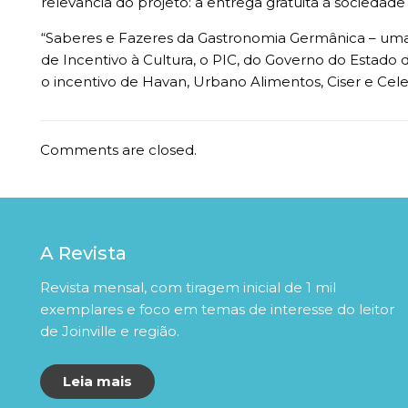
relevância do projeto: a entrega gratuita à sociedade
“Saberes e Fazeres da Gastronomia Germânica – uma 
de Incentivo à Cultura, o PIC, do Governo do Estado
o incentivo de Havan, Urbano Alimentos, Ciser e Cele
Comments are closed.
A Revista
Revista mensal, com tiragem inicial de 1 mil
exemplares e foco em temas de interesse do leitor
de Joinville e região.
Leia mais