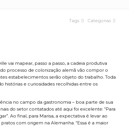
Tags
Categorias
le vai mapear, passo a passo, a cadeia produtiva
cido processo de colonização alemã vão compor o
rentes estabelecimentos serão objeto do trabalho. Toda
 histórias e curiosidades recolhidas entre os
a agência no campo da gastronomia – boa parte de sua
ais do setor contatados até aqui foi excelente: “Para
”. Ao final, para Marisa, a expectativa é levar ao
s pratos com origem na Alemanha. “Essa é a maior