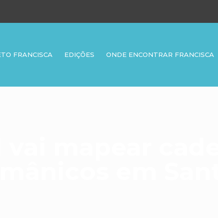
ETO FRANCISCA
EDIÇÕES
ONDE ENCONTRAR FRANCISCA
l vai mapear cad
rmânicos em Sant