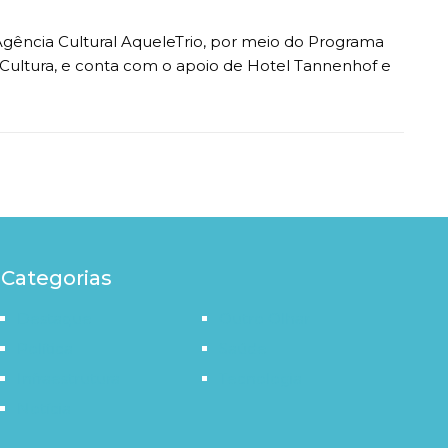
Agência Cultural AqueleTrio, por meio do Programa
e Cultura, e conta com o apoio de Hotel Tannenhof e
Categorias
Destaque
Outro Olhar
Política
Saúde
Infraestrutura
Tecnologia
Notícia