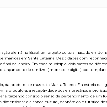
ão alemã no Brasil, um projeto cultural nascido em Joinvil
es germânicas em Santa Catarina. Dez cidades com reconhe
 no final de janeiro. Em cada município, dois pratos de dife
o lançamento de um livro (impresso e digital) contemplando
Trio, da produtora e musicista Marisa Toledo. É a estreia d
m a produtora, a receptividade dos empresários e profission
tária, trazendo consigo o senso de pertencimento de um lugar
 dimensionar o alcance cultural, econômico e turístico do