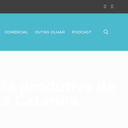
COMERCIAL
OUTRO OLHAR
PODCAST
eia produtiva de
a Catarina