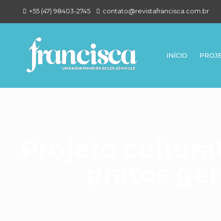
+55 (47) 98403-2745
contato@revistafrancisca.com.br
INÍCIO
PROJ
Projeto cultura
pratos ge