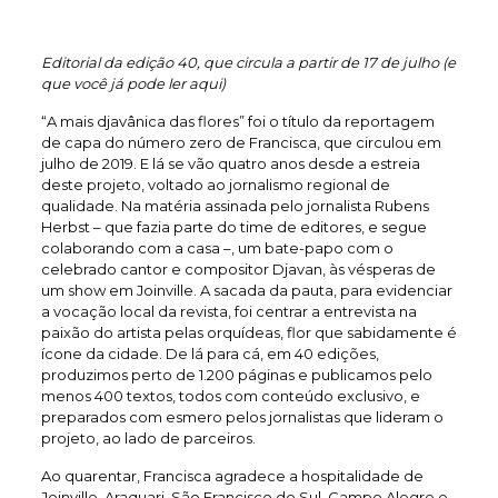
Editorial da edição 40, que circula a partir de 17 de julho (e
que você já pode ler aqui)
“A mais djavânica das flores” foi o título da reportagem
de capa do número zero de Francisca, que circulou em
julho de 2019. E lá se vão quatro anos desde a estreia
deste projeto, voltado ao jornalismo regional de
qualidade. Na matéria assinada pelo jornalista Rubens
Herbst – que fazia parte do time de editores, e segue
colaborando com a casa –, um bate-papo com o
celebrado cantor e compositor Djavan, às vésperas de
um show em Joinville. A sacada da pauta, para evidenciar
a vocação local da revista, foi centrar a entrevista na
paixão do artista pelas orquídeas, flor que sabidamente é
ícone da cidade. De lá para cá, em 40 edições,
produzimos perto de 1.200 páginas e publicamos pelo
menos 400 textos, todos com conteúdo exclusivo, e
preparados com esmero pelos jornalistas que lideram o
projeto, ao lado de parceiros.
Ao quarentar, Francisca agradece a hospitalidade de
Joinville, Araquari, São Francisco do Sul, Campo Alegre e