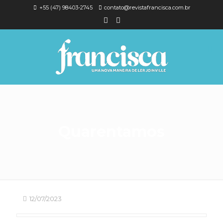
+55 (47) 98403-2745
contato@revistafrancisca.com.br
Quarentamos
12/07/2023