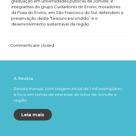
graduação em universidades públicas de Joinville, e
integrantes do grupo Cuidadores do Ervino, moradores
da Praia do Ervino, em São Francisco do Sul, defendem a
preservação deste “tesouro escondido” e o
desenvolvimento sustentável da região.
Comments are closed.
A Revista
Revista mensal, com tiragem inicial de 1 mil exemplares
e foco em temas de interesse do leitor de Joinville e
região.
Leia mais