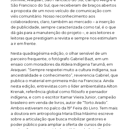
São Francisco do Sul, que receberam de braços abertos
a proposta de um novo veículo de comunicação com
viés comunitário. Nosso reconhecimento aos
colaboradores, claro, também ao mercado – a inserção
de publicidade, sempre caracterizada como tal, é o que
dá gás para a manutenção do projeto –, e aos leitores e
leitoras que prestigiam a revista e sempre nos estimulam
a ir em frente.
Nesta quadragésima edição, o olhar sensível de um
parceiro frequente, o fotógrafo Gabriel Bazt, em um
ensaio com moradores da Aldeia Indígena Tarumã, em
Araquari. “Sempre respeitei muito a cultura indígena, sua
ancestralidade e conhecimento”, reverencia Gabriel, que
publica o material em primeira mão na Francisca. Ainda
nesta edição, entrevistas com o líder ambientalista Ailton
Krenak, referência global como filósofo e pensador
indígena, e com o escritor Itamar Vieira Junior, campeão
brasileiro em venda de livros, autor de “Torto Arado”.
Ambos estiveram no palco da 19ª Feira do Livro. Tem mais:
a doutora em antropologia Maria Elisa Máximo escreve
sobre a articulação que busca mobilizar gestores e
poder público para ampliar a oferta de cursos de pós-