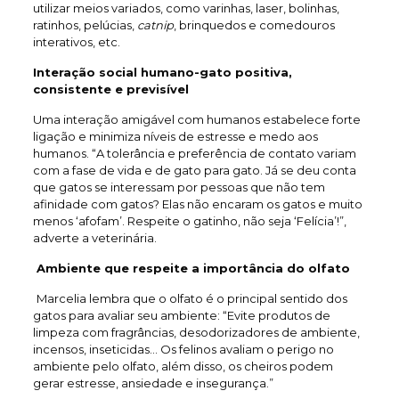
utilizar meios variados, como varinhas, laser, bolinhas,
ratinhos, pelúcias,
catnip
, brinquedos e comedouros
interativos, etc.
Interação social humano-gato positiva,
consistente e previsível
Uma interação amigável com humanos estabelece forte
ligação e minimiza níveis de estresse e medo aos
humanos. “A tolerância e preferência de contato variam
com a fase de vida e de gato para gato. Já se deu conta
que gatos se interessam por pessoas que não tem
afinidade com gatos? Elas não encaram os gatos e muito
menos ‘afofam’. Respeite o gatinho, não seja ‘Felícia’!”,
adverte a veterinária.
Ambiente que respeite a importância do olfato
Marcelia lembra que o olfato é o principal sentido dos
gatos para avaliar seu ambiente: “Evite produtos de
limpeza com fragrâncias, desodorizadores de ambiente,
incensos, inseticidas… Os felinos avaliam o perigo no
ambiente pelo olfato, além disso, os cheiros podem
gerar estresse, ansiedade e insegurança.”