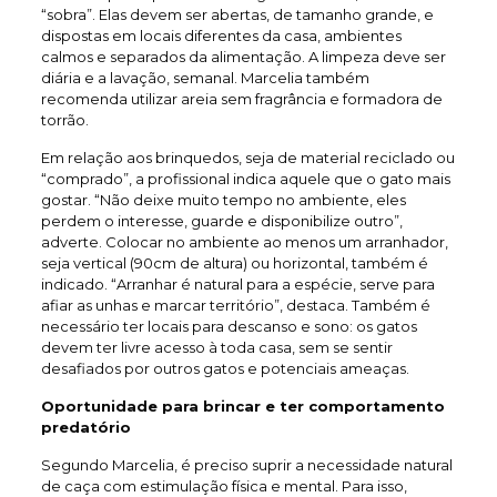
“sobra”. Elas devem ser abertas, de tamanho grande, e
dispostas em locais diferentes da casa, ambientes
calmos e separados da alimentação. A limpeza deve ser
diária e a lavação, semanal. Marcelia também
recomenda utilizar areia sem fragrância e formadora de
torrão.
Em relação aos brinquedos, seja de material reciclado ou
“comprado”, a profissional indica aquele que o gato mais
gostar. “Não deixe muito tempo no ambiente, eles
perdem o interesse, guarde e disponibilize outro”,
adverte. Colocar no ambiente ao menos um arranhador,
seja vertical (90cm de altura) ou horizontal, também é
indicado. “Arranhar é natural para a espécie, serve para
afiar as unhas e marcar território”, destaca. Também é
necessário ter locais para descanso e sono: os gatos
devem ter livre acesso à toda casa, sem se sentir
desafiados por outros gatos e potenciais ameaças.
Oportunidade para brincar e ter comportamento
predatório
Segundo Marcelia, é preciso suprir a necessidade natural
de caça com estimulação física e mental. Para isso,