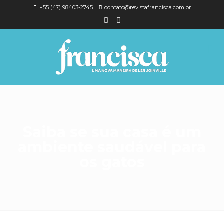
+55 (47) 98403-2745
contato@revistafrancisca.com.br
Saiba se sua casa é um
ambiente saudável para
os gatos