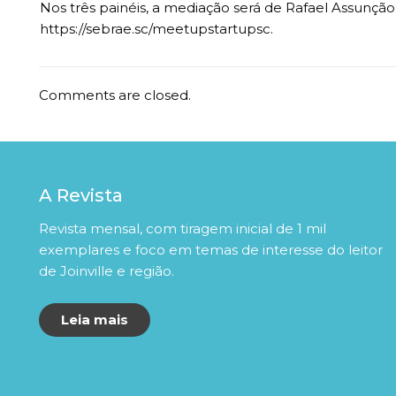
Nos três painéis, a mediação será de Rafael Assunção,
https://sebrae.sc/meetupstartupsc.
Comments are closed.
A Revista
Revista mensal, com tiragem inicial de 1 mil
exemplares e foco em temas de interesse do leitor
de Joinville e região.
Leia mais