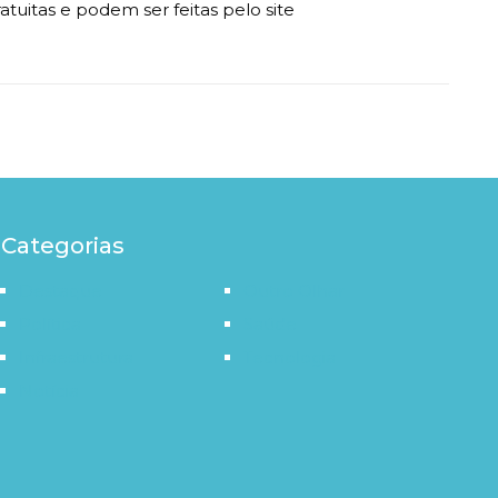
atuitas e podem ser feitas pelo site
Categorias
Destaque
Outro Olhar
Política
Saúde
Infraestrutura
Tecnologia
Notícia