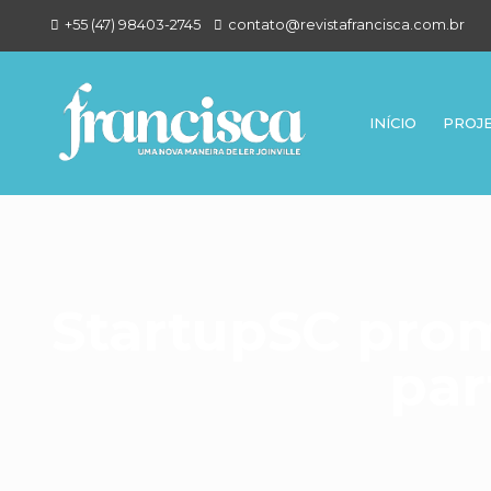
+55 (47) 98403-2745
contato@revistafrancisca.com.br
INÍCIO
PROJ
StartupSC prom
par