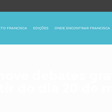
ETO FRANCISCA
EDIÇÕES
ONDE ENCONTRAR FRANCISCA
ove debates gra
tir do dia 20 de 