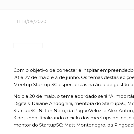
13/05/2020
Com o objetivo de conectar e inspirar empreendedore
20 e 27 de maio e 3 de junho. Os temas destas ediç
Meetup Startup SC especialistas na área de gestão de
No dia 20 de maio, o tema abordado será “A importân
Digitais; Daiane Andognini, mentora do StartupSC; Mô
StartupSC; Nilton Neto, da PagueVeloz; e Alex Anton, 
3 de junho, finalizando o ciclo dos meetups online, 
mentor do StartupSC; Matt Montenegro, da Pingback;