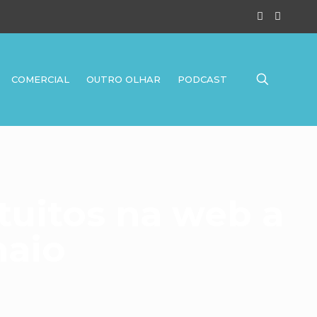
COMERCIAL
OUTRO OLHAR
PODCAST
tuitos na web a
maio