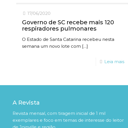
17/06/2020
Governo de SC recebe mais 120
respiradores pulmonares
O Estado de Santa Catarina recebeu nesta
semana um novo lote com
[…]
Leia mais
A Revista
Revista mensal, com tiragem inicial de 1 mil
exemplares e foco em temas de interesse do leitor
de Joinville e região.