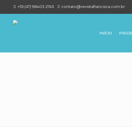
+55 (47) 98403-2745
contato@revistafrancisca.com.br
INÍCIO
PROJ