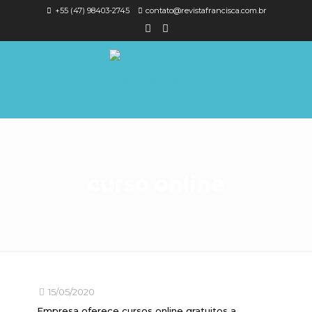
+55 (47) 98403-2745
contato@revistafrancisca.com.br
curso online
15/05/2020
Empresa oferece cursos online gratuitos a