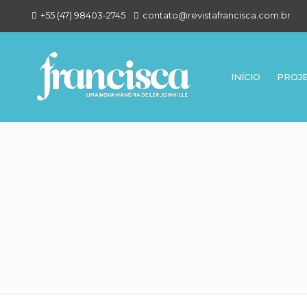
+55 (47) 98403-2745
contato@revistafrancisca.com.br
INÍCIO
PROJ